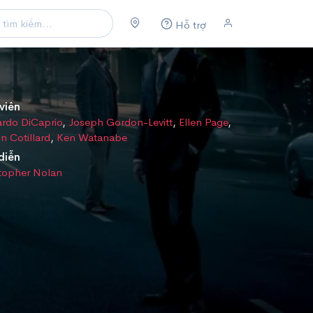
Hỗ trợ
viên
rdo DiCaprio
,
Joseph Gordon-Levitt
,
Ellen Page
,
n Cotillard
,
Ken Watanabe
diễn
topher Nolan