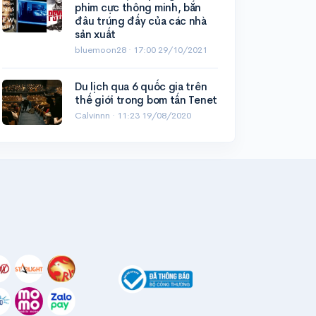
phim cực thông minh, bắn
đâu trúng đấy của các nhà
sản xuất
bluemoon28 ·
17:00 29/10/2021
Du lịch qua 6 quốc gia trên
thế giới trong bom tấn Tenet
Calvinnn ·
11:23 19/08/2020