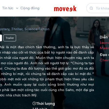
Tin tức
Cộng đồng
stery, Thriller, Science Fiction
Diễn 
Trailer
Leona
 là một đạo chích tầm thường, anh ta là bực thầy về
Mario
 nhập vào cõi vô thức của bất kỳ người nào để đánh cắp
Đạo 
n nhất của người đó. Muốn thực hiện chuyện này, anh ta
Chris
mơ của người đó. Anh nói với người trợ lý: “Chúng ta tạo
mơ. Chúng ta đưa đối tượng vào thế giới giấc mơ đó và đối
 những bí mật, rồi chúng ta sẽ đánh cắp các bí mật đó.”
bb mệt mỏi với những tội phạm thực hiện theo yêu cầu
ty. Anh muốn quay lại cuộc sống bình thường như mọi
 phải làm một công tác cuối cùng cho Saito, một đại gia
ước nhà chức trách Mỹ.
Thời lượng
148 phút