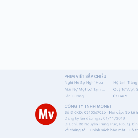
PHIM VIỆT SẮP CHIẾU
Nghỉ Hè Sợ Nghỉ Hưu
Mãi Nợ Một Lời Tạm Biệt
Quý Tử Vượt 
Lên Hương
Út Lan 2
CÔNG TY TNHH MONET
Số ĐKKD: 0315367026 · Nơi cấp: Sở kế ho
Đăng ký lần đầu ngày 01/11/2018
Địa chỉ: 33 Nguyễn Trung Trực, P.5, Q. Bì
Về chúng tôi
·
Chính sách bảo mật
·
Hỗ t