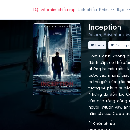
Đặt vé phim chiếu rạp
Lịch chiếu
Phim
Rạp
Inception
Action, Adventure, My
Thích
Đánh giá
Dom Cobb không phải
đánh cắp, có thể xâm
những bí mật thầm kí
bước vào những giấc 
ra thế giới của giấc 
tượng sẽ phun ra hết
Nhưng đã đến lúc Co
của các tổng công 
người. Muốn vậy, anh
nắm tẩy của Cobb tr
Khởi chiếu
06/08/2010