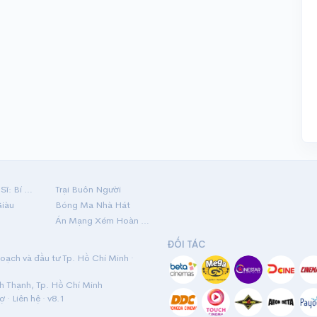
Hộ Linh Tráng Sĩ: Bí Ẩn Mộ Vua Đinh
Trại Buôn Người
Giàu
Bóng Ma Nhà Hát
Án Mạng Xém Hoàn Hảo
ĐỐI TÁC
ạch và đầu tư Tp. Hồ Chí Minh ·
nh Thạnh, Tp. Hồ Chí Minh
rợ
·
Liên hệ
· v8.1