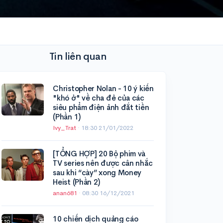
Tin liên quan
Christopher Nolan - 10 ý kiến
"khó ở" về cha đẻ của các
siêu phẩm điện ảnh đắt tiền
(Phần 1)
Ivy_Trat
·
18:30 21/01/2022
[TỔNG HỢP] 20 Bộ phim và
TV series nên được cân nhắc
sau khi “cày” xong Money
Heist (Phần 2)
anan681
·
08:30 16/12/2021
10 chiến dịch quảng cáo