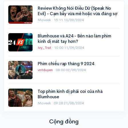
Review Không Nói Điều Dữ (Speak No
Evil) - Cạm bẫy vừa mê hoặc vừa đáng sợ
Moveek ·
15:11 13/09/2024
Blumhouse và A24 - Bên nào làm phim
kinh dị mát tay hơn?
Ivy_Trat
·
10:00 11/09/2024
Phim chiếu rạp tháng 9 2024
vntduyen
·
08:00 02/09/2024
Top phim kinh dị phải coi của nhà
Blumhouse
Moveek ·
09:28 21/08/2024
Cộng đồng