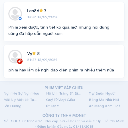
Leo86
7
14:45 14/09/2024
Phim xem được, tình tiết ko quá mới nhưng nội dung
cũng đủ hấp dẫn người xem
Vy
8
21:57 15/09/2024
phim hay lắm đề nghị đạo diễn phim ra nhiều thêm nữa
PHIM VIỆT SẮP CHIẾU
Nghỉ Hè Sợ Nghỉ Hưu
Hộ Linh Tráng Sĩ: Bí Ẩn Mộ Vua Đinh
Trại Buôn Người
Mãi Nợ Một Lời Tạm Biệt
Quý Tử Vượt Giàu
Bóng Ma Nhà Hát
Lên Hương
Út Lan 2
Án Mạng Xém Hoàn Hảo
CÔNG TY TNHH MONET
Số ĐKKD: 0315367026 · Nơi cấp: Sở kế hoạch và đầu tư Tp. Hồ Chí Minh
· Đăng ký lần đầu ngày 01/11/2018