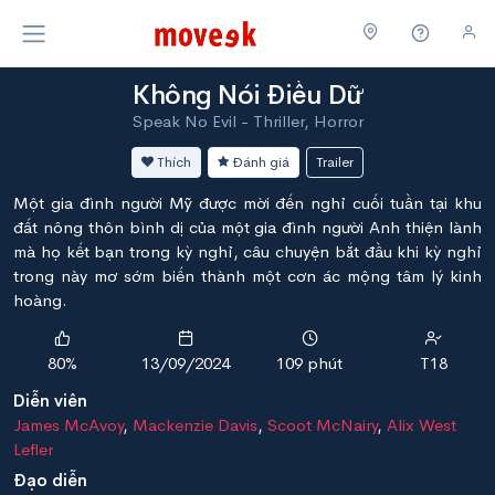
Không Nói Điều Dữ
Speak No Evil - Thriller, Horror
Thích
Đánh giá
Trailer
Một gia đình người Mỹ được mời đến nghỉ cuối tuần tại khu
đất nông thôn bình dị của một gia đình người Anh thiện lành
mà họ kết bạn trong kỳ nghỉ, câu chuyện bắt đầu khi kỳ nghỉ
trong này mơ sớm biến thành một cơn ác mộng tâm lý kinh
hoàng.
80%
13/09/2024
109 phút
T18
Diễn viên
James McAvoy
,
Mackenzie Davis
,
Scoot McNairy
,
Alix West
Lefler
Đạo diễn