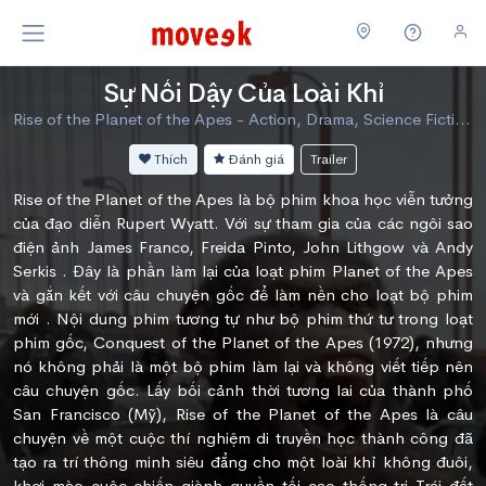
Sự Nổi Dậy Của Loài Khỉ
Rise of the Planet of the Apes - Action, Drama, Science Fiction
Thích
Đánh giá
Trailer
Rise of the Planet of the Apes là bộ phim khoa học viễn tưởng
của đạo diễn Rupert Wyatt. Với sự tham gia của các ngôi sao
điện ảnh James Franco, Freida Pinto, John Lithgow và Andy
Serkis . Đây là phần làm lại của loạt phim Planet of the Apes
và gắn kết với câu chuyện gốc để làm nền cho loạt bộ phim
mới . Nội dung phim tương tự như bộ phim thứ tư trong loạt
phim gốc, Conquest of the Planet of the Apes (1972), nhưng
nó không phải là một bộ phim làm lại và không viết tiếp nên
câu chuyện gốc. Lấy bối cảnh thời tương lai của thành phố
San Francisco (Mỹ), Rise of the Planet of the Apes là câu
chuyện về một cuộc thí nghiệm di truyền học thành công đã
tạo ra trí thông minh siêu đẳng cho một loài khỉ không đuôi,
khơi mào cuộc chiến giành quyền tối cao thống trị Trái đất