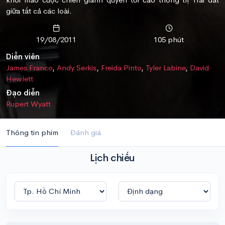
giữa tất cả các loài.
19/08/2011
105 phút
Diễn viên
James Franco
,
Andy Serkis
,
Freida Pinto
,
Tyler Labine
,
David
Hewlett
Đạo diễn
Rupert Wyatt
Thông tin phim
Đánh giá
Lịch chiếu