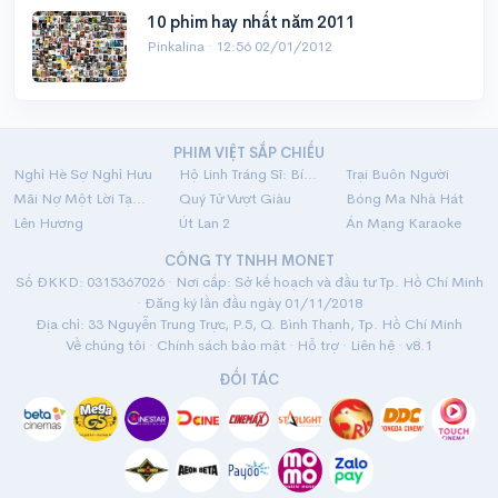
10 phim hay nhất năm 2011
Pinkalina ·
12:56 02/01/2012
PHIM VIỆT SẮP CHIẾU
Nghỉ Hè Sợ Nghỉ Hưu
Hộ Linh Tráng Sĩ: Bí Ẩn Mộ Vua Đinh
Trại Buôn Người
Mãi Nợ Một Lời Tạm Biệt
Quý Tử Vượt Giàu
Bóng Ma Nhà Hát
Lên Hương
Út Lan 2
Án Mạng Karaoke
CÔNG TY TNHH MONET
Số ĐKKD: 0315367026 · Nơi cấp: Sở kế hoạch và đầu tư Tp. Hồ Chí Minh
· Đăng ký lần đầu ngày 01/11/2018
Địa chỉ: 33 Nguyễn Trung Trực, P.5, Q. Bình Thạnh, Tp. Hồ Chí Minh
Về chúng tôi
·
Chính sách bảo mật
·
Hỗ trợ
·
Liên hệ
· v8.1
ĐỐI TÁC