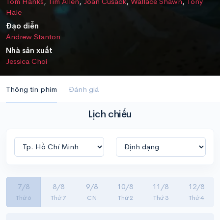
Tom Hanks
,
Tim Allen
,
Joan Cusack
,
Wallace Shawn
,
Tony
Hale
Đạo diễn
Andrew Stanton
Nhà sản xuất
Jessica Choi
Thông tin phim
Đánh giá
Lịch chiếu
7/8
8/8
9/8
10/8
11/8
12/8
Thứ 6
Thứ 7
CN
Thứ 2
Thứ 3
Thứ 4