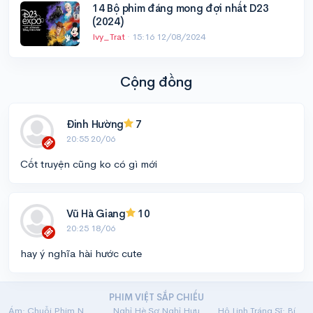
14 Bộ phim đáng mong đợi nhất D23
(2024)
Ivy_Trat
·
15:16 12/08/2024
Cộng đồng
Đinh Hường
7
20:55 20/06
Cốt truyện cũng ko có gì mới
Vũ Hà Giang
10
20:25 18/06
hay ý nghĩa hài hước cute
PHIM VIỆT SẮP CHIẾU
Ám: Chuỗi Phim Ngắn Linh Dị
Nghỉ Hè Sợ Nghỉ Hưu
Hộ Linh Tráng Sĩ: Bí Ẩn Mộ Vua Đinh