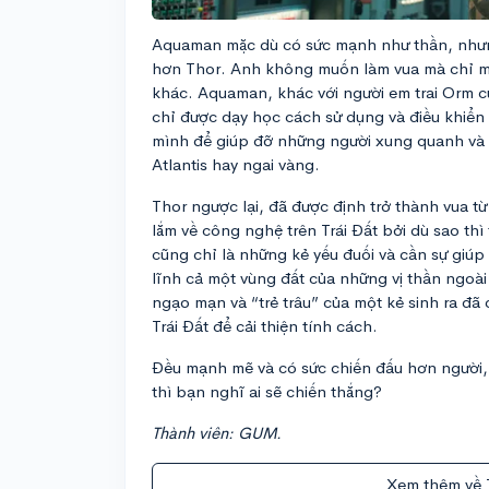
Aquaman mặc dù có sức mạnh như thần, nhưng c
hơn Thor. Anh không muốn làm vua mà chỉ m
khác. Aquaman, khác với người em trai Orm c
chỉ được dạy học cách sử dụng và điều khiể
mình để giúp đỡ những người xung quanh và
Atlantis hay ngai vàng.
Thor ngược lại, đã được định trở thành vua t
lắm về công nghệ trên Trái Đất bởi dù sao thì
cũng chỉ là những kẻ yếu đuối và cần sự giúp
lĩnh cả một vùng đất của những vị thần ngoài
ngạo mạn và “trẻ trâu” của một kẻ sinh ra đã
Trái Đất để cải thiện tính cách.
Đều mạnh mẽ và có sức chiến đấu hơn người, t
thì bạn nghĩ ai sẽ chiến thắng?
Thành viên: GUM.
Xem thêm về 