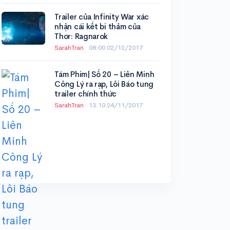
Trailer của Infinity War xác
nhận cái kết bi thảm của
Thor: Ragnarok
SarahTran
·
08:00 02/12/2017
Tám Phim| Số 20 – Liên Minh
Công Lý ra rạp, Lôi Báo tung
trailer chính thức
SarahTran
·
13:10 24/11/2017