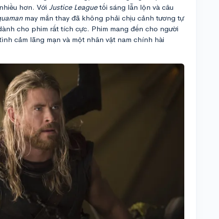
 nhiều hơn. Với
Justice League
tối sáng lẫn lộn và câu
quaman
may mắn thay đã không phải chịu cảnh tương tự
 dành cho phim rất tích cực. Phim mang đến cho người
 tình cảm lãng mạn và một nhân vật nam chính hài