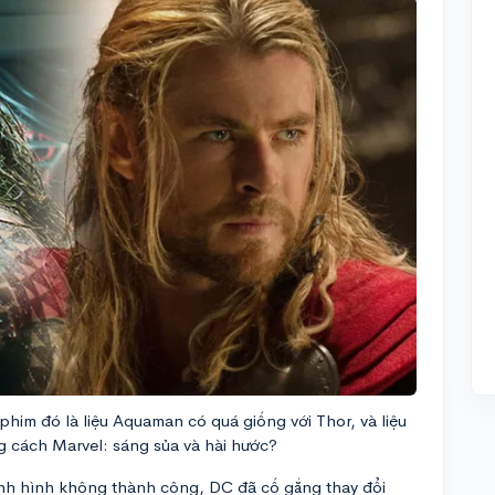
phim đó là liệu Aquaman có quá giống với Thor, và liệu
 cách Marvel: sáng sủa và hài hước?
định hình không thành công, DC đã cố gắng thay đổi