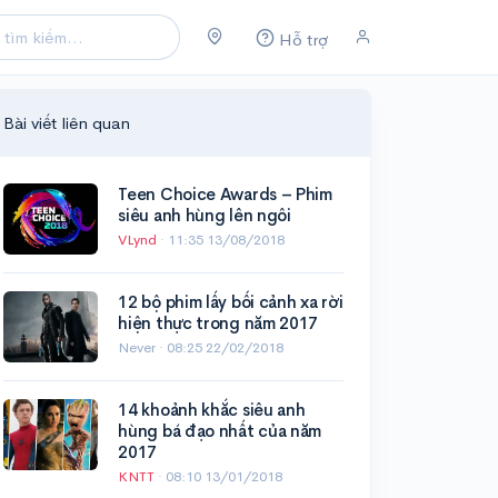
Hỗ trợ
Bài viết liên quan
Teen Choice Awards – Phim
siêu anh hùng lên ngôi
VLynd
·
11:35 13/08/2018
12 bộ phim lấy bối cảnh xa rời
hiện thực trong năm 2017
Never ·
08:25 22/02/2018
14 khoảnh khắc siêu anh
hùng bá đạo nhất của năm
2017
KNTT
·
08:10 13/01/2018