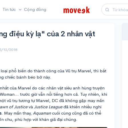
Tin tức
Cộng đồng
g điệu kỳ lạ" của 2 nhân vật
15/12/2018
 loại phổ biến do thành công của Vũ trụ Marvel, thì bất
ng chiếc bánh béo bở này.
 nhất của Marvel do các nhân vật siêu anh hùng truyện
Woman… trước giờ vẫn nổi tiếng hơn cả. Tuy nhiên, khi
một vũ trụ tương tự Marvel, DC đã không gặp may mắn
awn of Justice
và
Justice League
đã khiến nhiều nghi
s
. May mắn thay,
Aquaman
cuối cùng cũng đã có thể
hỉn chu, phù hợp với khán giả đại chúng.