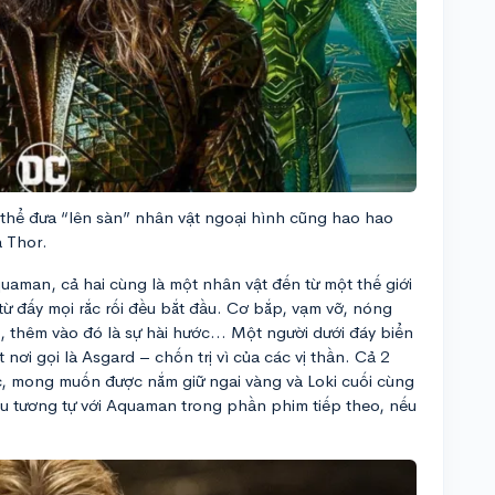
 thể đưa “lên sàn” nhân vật ngoại hình cũng hao hao
 Thor.
uaman, cả hai cùng là một nhân vật đến từ một thế giới
 từ đấy mọi rắc rối đều bắt đầu. Cơ bắp, vạm vỡ, nóng
, thêm vào đó là sự hài hước... Một người dưới đáy biển
t nơi gọi là Asgard – chốn trị vì của các vị thần. Cả 2
c, mong muốn được nắm giữ ngai vàng và Loki cuối cùng
ều tương tự với Aquaman trong phần phim tiếp theo, nếu