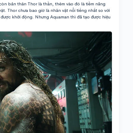
òn bản thân Thor là thần, thêm vào đó là tiềm năng
vật. Thor chưa bao giờ là nhân vật nổi tiếng nhất so với
 được khởi động. Nhưng Aquaman thì đã tạo được hiệu