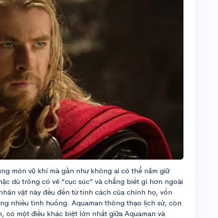
ùng món vũ khí mà gần như không ai có thể nắm giữ
ặc dù trông có vẻ “cục súc” và chẳng biết gì hơn ngoài
nhân vật này đều đến từ tính cách của chính họ, vốn
ng nhiều tình huống. Aquaman thông thạo lịch sử, còn
iên, có một điều khác biệt lớn nhất giữa Aquaman và