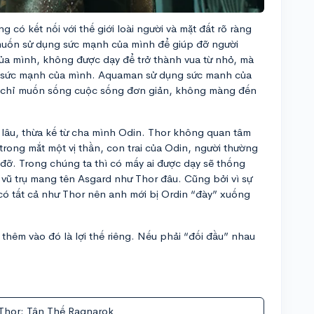
ó kết nối với thế giới loài người và mặt đất rõ ràng
uốn sử dụng sức mạnh của mình để giúp đỡ người
ủa mình, không được dạy để trở thành vua từ nhỏ, mà
n sức mạnh của mình. Aquaman sử dụng sức manh của
 chỉ muốn sống cuộc sống đơn giản, không màng đến
ừ lâu, thừa kế từ cha mình Odin. Thor không quan tâm
 trong mắt một vị thần, con trai của Odin, người thường
 đỡ. Trong chúng ta thì có mấy ai được dạy sẽ thống
 vũ trụ mang tên Asgard như Thor đâu. Cũng bởi vì sự
 có tất cả như Thor nên anh mới bị Ordin “đày” xuống
hêm vào đó là lợi thế riêng. Nếu phải “đối đầu” nhau
Thor: Tận Thế Ragnarok