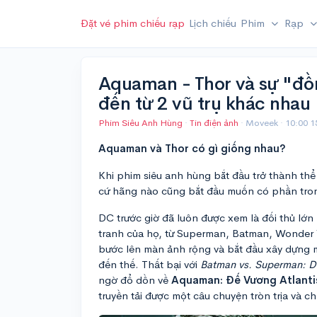
Đặt vé phim chiếu rạp
Lịch chiếu
Phim
Rạp
Aquaman - Thor và sự "đồn
đến từ 2 vũ trụ khác nhau
Phim Siêu Anh Hùng
·
Tin điện ảnh
· Moveek ·
10:00 
Aquaman và Thor có gì giống nhau?
Khi phim siêu anh hùng bắt đầu trở thành thể
cứ hãng nào cũng bắt đầu muốn có phần tro
DC trước giờ đã luôn được xem là đối thủ lớn
tranh của họ, từ Superman, Batman, Wonder 
bước lên màn ảnh rộng và bắt đầu xây dựng 
đến thế. Thất bại với
Batman vs. Superman: D
ngờ đổ dồn về
Aquaman: Đế Vương Atlanti
truyền tải được một câu chuyện tròn trịa và c