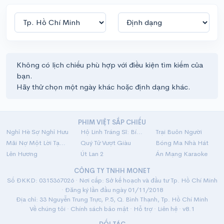
Không có lịch chiếu phù hợp với điều kiện tìm kiếm của
bạn.
Hãy thử chọn một ngày khác hoặc định dạng khác.
PHIM VIỆT SẮP CHIẾU
Nghỉ Hè Sợ Nghỉ Hưu
Hộ Linh Tráng Sĩ: Bí Ẩn Mộ Vua Đinh
Trại Buôn Người
Mãi Nợ Một Lời Tạm Biệt
Quý Tử Vượt Giàu
Bóng Ma Nhà Hát
Lên Hương
Út Lan 2
Án Mạng Karaoke
CÔNG TY TNHH MONET
Số ĐKKD: 0315367026 · Nơi cấp: Sở kế hoạch và đầu tư Tp. Hồ Chí Minh
· Đăng ký lần đầu ngày 01/11/2018
Địa chỉ: 33 Nguyễn Trung Trực, P.5, Q. Bình Thạnh, Tp. Hồ Chí Minh
Về chúng tôi
·
Chính sách bảo mật
·
Hỗ trợ
·
Liên hệ
· v8.1