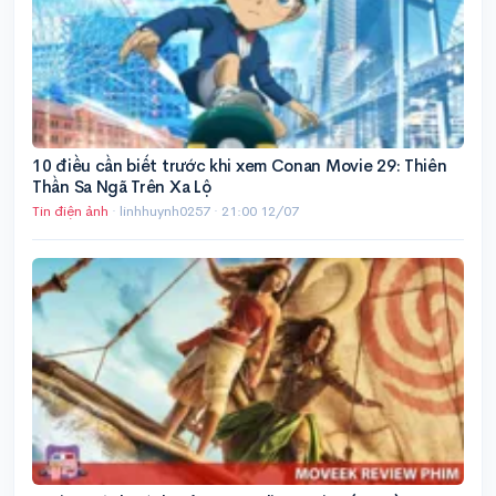
10 điều cần biết trước khi xem Conan Movie 29: Thiên
Thần Sa Ngã Trên Xa Lộ
Tin điện ảnh
· linhhuynh0257 ·
21:00 12/07