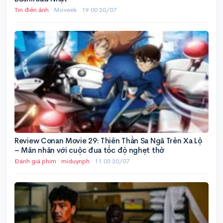
Tin điện ảnh
· Moveek ·
19:00 20/07
Review Conan Movie 29: Thiên Thần Sa Ngã Trên Xa Lộ
– Mãn nhãn với cuộc đua tốc độ nghẹt thở
Đánh giá phim
·
miduynph
·
11:05 20/07