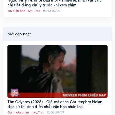
Người Nhện 4: Khởi Đầu Mới - Timeline, nhân vật và 5
chi tiết đáng chú ý trước khi xem phim
Tin điện ảnh
·
Ivy_Trat
·
10:40 30/07
Mới cập nhật
The Odyssey (2026) - Giải mã cách Christopher Nolan
đọc sử thi kinh điển nhất văn học nhân loại
Đánh giá phim
·
Ivy_Trat
·
12:00 29/07