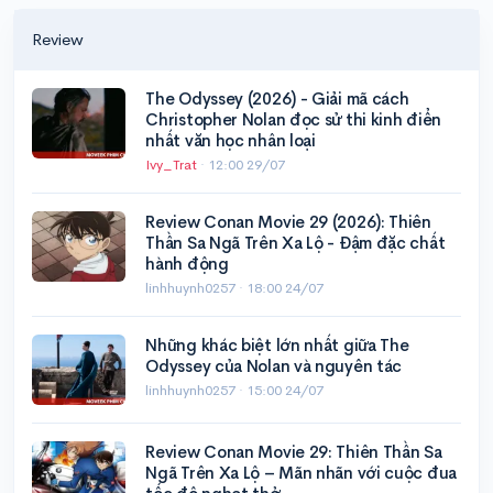
Review
The Odyssey (2026) - Giải mã cách
Christopher Nolan đọc sử thi kinh điển
nhất văn học nhân loại
Ivy_Trat
·
12:00 29/07
Review Conan Movie 29 (2026): Thiên
Thần Sa Ngã Trên Xa Lộ - Đậm đặc chất
hành động
linhhuynh0257 ·
18:00 24/07
Những khác biệt lớn nhất giữa The
Odyssey của Nolan và nguyên tác
linhhuynh0257 ·
15:00 24/07
Review Conan Movie 29: Thiên Thần Sa
Ngã Trên Xa Lộ – Mãn nhãn với cuộc đua