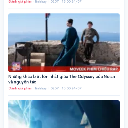
Đánh giá phim
· linhhuynh0257 ·
18:00 24/07
Những khác biệt lớn nhất giữa The Odyssey của Nolan
và nguyên tác
Đánh giá phim
· linhhuynh0257 ·
15:00 24/07