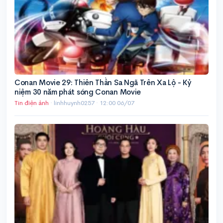
Conan Movie 29: Thiên Thần Sa Ngã Trên Xa Lộ - Kỷ
niệm 30 năm phát sóng Conan Movie
Tin điện ảnh
· linhhuynh0257 ·
12:00 06/07