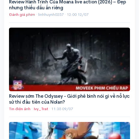
Review Hành Trình Của Moana live action (2026) – Đẹp
nhưng thiếu dấu ấn riêng
Đánh giá phim
· linhhuynh0257 ·
12:00 12/07
Review sớm The Odyssey - Giới phê bình nói gì về nỗ lực
sử thi đầu tiên của Nolan?
Tin điện ảnh
·
Ivy_Trat
·
11:35 09/07