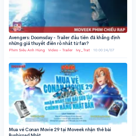
Avengers: Doomsday - Trailer đầu tiên đã khẳng định
những giả thuyết điên rồ nhất từ fan?
Phim Siêu Anh Hùng
·
Video - Trailer
·
Ivy_Trat
·
10:00 24/07
Mua vé Conan Movie 29 tại Moveek nhận thẻ bài
Bushiroad Nhật