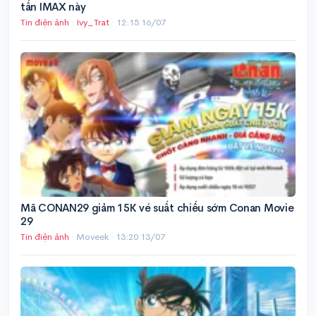
tấn IMAX này
Tin điện ảnh
·
Ivy_Trat
·
12:15 16/07
Mã CONAN29 giảm 15K vé suất chiếu sớm Conan Movie
29
Tin điện ảnh
· Moveek ·
13:20 13/07