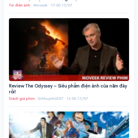
Tin điện ảnh
· Moveek ·
17:00 17/07
Review The Odyssey – Siêu phẩm điện ảnh của năm đây
rồi!
Đánh giá phim
· linhhuynh0257 ·
13:00 17/07