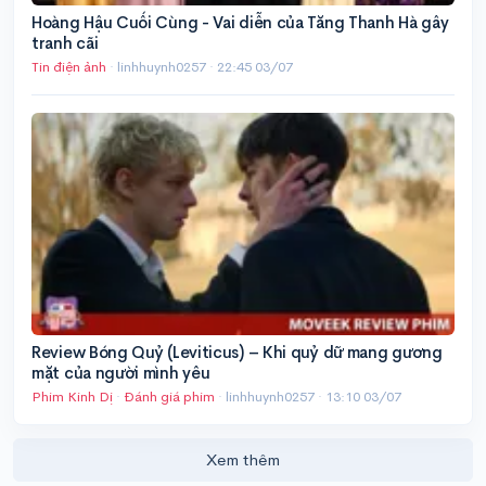
Hoàng Hậu Cuối Cùng - Vai diễn của Tăng Thanh Hà gây
tranh cãi
Tin điện ảnh
· linhhuynh0257 ·
22:45 03/07
Review Bóng Quỷ (Leviticus) – Khi quỷ dữ mang gương
mặt của người mình yêu
Phim Kinh Dị
·
Đánh giá phim
· linhhuynh0257 ·
13:10 03/07
Xem thêm