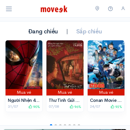
Đang chiếu
|
Sắp chiếu
Mua vé
Mua vé
Mua vé
Người Nhện 4: Khởi Đầu Mới
Thư Tình Gửi Ngoại
Conan Movie 29 (2026): Thiên Thần Sa Ngã Trên Xa Lộ
31/07
07/08
24/07
90%
96%
92%