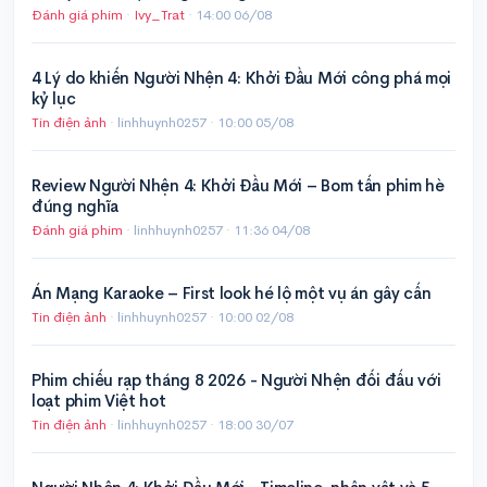
Đánh giá phim
·
Ivy_Trat
·
14:00 06/08
4 Lý do khiến Người Nhện 4: Khởi Đầu Mới công phá mọi
kỷ lục
Tin điện ảnh
· linhhuynh0257 ·
10:00 05/08
Review Người Nhện 4: Khởi Đầu Mới – Bom tấn phim hè
đúng nghĩa
Đánh giá phim
· linhhuynh0257 ·
11:36 04/08
Án Mạng Karaoke – First look hé lộ một vụ án gây cấn
Tin điện ảnh
· linhhuynh0257 ·
10:00 02/08
Phim chiếu rạp tháng 8 2026 - Người Nhện đối đấu với
loạt phim Việt hot
Tin điện ảnh
· linhhuynh0257 ·
18:00 30/07