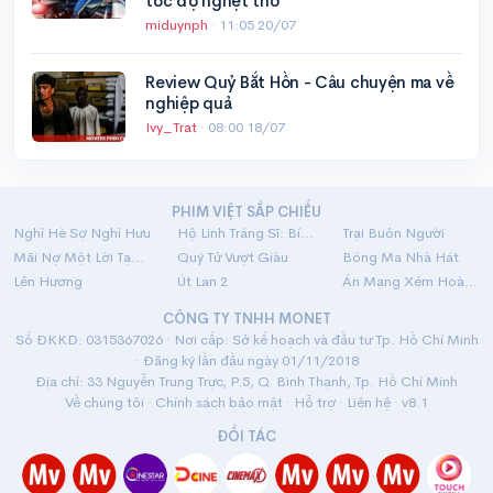
tốc độ nghẹt thở
miduynph
·
11:05 20/07
Review Quỷ Bắt Hồn - Câu chuyện ma về
nghiệp quả
Ivy_Trat
·
08:00 18/07
PHIM VIỆT SẮP CHIẾU
Nghỉ Hè Sợ Nghỉ Hưu
Hộ Linh Tráng Sĩ: Bí Ẩn Mộ Vua Đinh
Trại Buôn Người
Mãi Nợ Một Lời Tạm Biệt
Quý Tử Vượt Giàu
Bóng Ma Nhà Hát
Lên Hương
Út Lan 2
Án Mạng Xém Hoàn Hảo
CÔNG TY TNHH MONET
Số ĐKKD: 0315367026 · Nơi cấp: Sở kế hoạch và đầu tư Tp. Hồ Chí Minh
· Đăng ký lần đầu ngày 01/11/2018
Địa chỉ: 33 Nguyễn Trung Trực, P.5, Q. Bình Thạnh, Tp. Hồ Chí Minh
Về chúng tôi
·
Chính sách bảo mật
·
Hỗ trợ
·
Liên hệ
· v8.1
ĐỐI TÁC