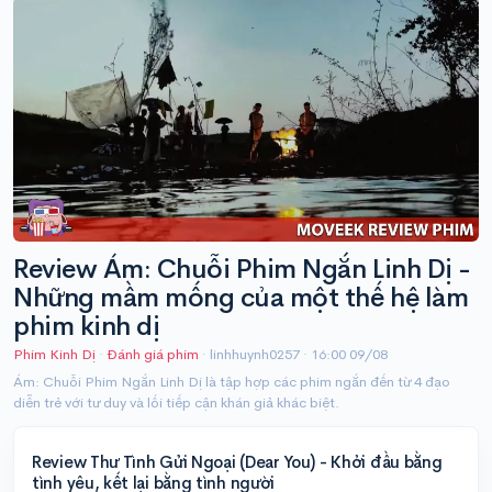
Review Ám: Chuỗi Phim Ngắn Linh Dị -
Những mầm mống của một thế hệ làm
phim kinh dị
Phim Kinh Dị
·
Đánh giá phim
· linhhuynh0257 ·
16:00 09/08
Ám: Chuỗi Phim Ngắn Linh Dị là tập hợp các phim ngắn đến từ 4 đạo
diễn trẻ với tư duy và lối tiếp cận khán giả khác biệt.
Review Thư Tình Gửi Ngoại (Dear You) - Khởi đầu bằng
tình yêu, kết lại bằng tình người