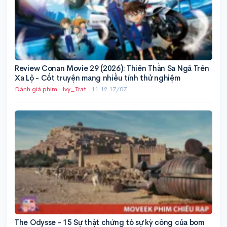
Review Conan Movie 29 (2026): Thiên Thần Sa Ngã Trên
Xa Lộ - Cốt truyện mang nhiều tính thử nghiệm
Đánh giá phim
·
Ivy_Trat
·
11:12 17/07
The Odysse - 15 Sự thật chứng tỏ sự kỳ công của bom