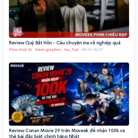
Review Quỷ Bắt Hồn - Câu chuyện ma về nghiệp quả
Phim Kinh Dị
·
Đánh giá phim
·
Ivy_Trat
·
08:00 18/07
Review Conan Movie 29 trên Moveek để nhận 100k và
thẻ bài đặc biệt chính hãng Nhật