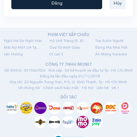
Đăng
Hủy
PHIM VIỆT SẮP CHIẾU
Nghỉ Hè Sợ Nghỉ Hưu
Hộ Linh Tráng Sĩ: Bí Ẩn Mộ Vua Đinh
Trại Buôn Người
Mãi Nợ Một Lời Tạm Biệt
Quý Tử Vượt Giàu
Bóng Ma Nhà Hát
Lên Hương
Út Lan 2
Án Mạng Karaoke
CÔNG TY TNHH MONET
Số ĐKKD: 0315367026 · Nơi cấp: Sở kế hoạch và đầu tư Tp. Hồ Chí Minh
· Đăng ký lần đầu ngày 01/11/2018
Địa chỉ: 33 Nguyễn Trung Trực, P.5, Q. Bình Thạnh, Tp. Hồ Chí Minh
Về chúng tôi
·
Chính sách bảo mật
·
Hỗ trợ
·
Liên hệ
· v8.1
ĐỐI TÁC