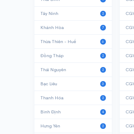
Tây Ninh
CGV
2
Khánh Hòa
CGV
7
Thừa Thiên - Huế
CGV
6
Đồng Tháp
CGV
2
Thái Nguyên
CGV
2
Bạc Liêu
CGV
3
Thanh Hóa
2
Bình Định
CGV
4
Hưng Yên
CGV
2