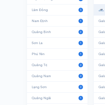
Lâm Đồng
5
Nam Định
1
Quảng Bình
Gal
3
Sơn La
Gal
1
Phú Yên
Gal
1
Quảng Trị
Gal
2
Quảng Nam
Gal
2
Lạng Sơn
Gal
2
Quảng Ngãi
Gal
1