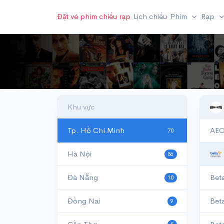
Đặt vé phim chiếu rạp
Lịch chiếu
Phim
Rạp
Khu vực
Tp. Hồ Chí Minh
AEO
70
Hà Nội
56
Đà Nẵng
Bet
10
Đồng Nai
Bet
9