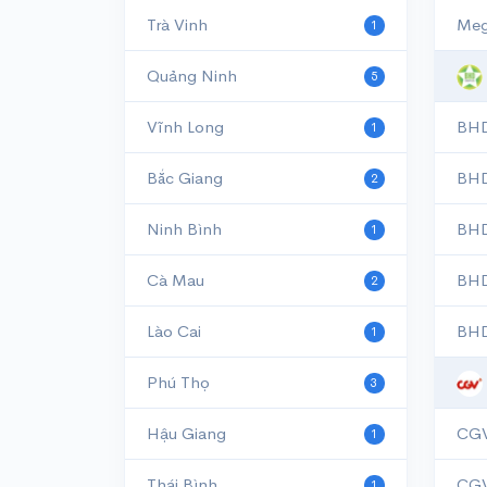
Trà Vinh
Meg
1
Quảng Ninh
5
Vĩnh Long
BHD
1
Bắc Giang
BHD
2
Ninh Bình
BHD
1
Cà Mau
BHD
2
Lào Cai
BHD
1
Phú Thọ
3
Hậu Giang
CGV
1
Thái Bình
CGV
1