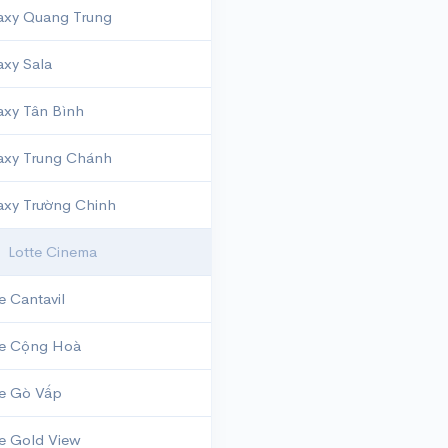
axy Quang Trung
axy Sala
axy Tân Bình
axy Trung Chánh
axy Trường Chinh
Lotte Cinema
e Cantavil
te Cộng Hoà
te Gò Vấp
te Gold View