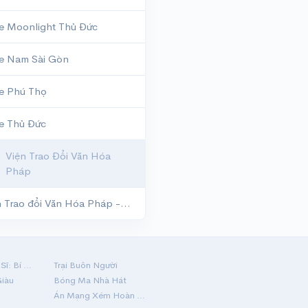
te Moonlight Thủ Đức
te Nam Sài Gòn
te Phú Thọ
te Thủ Đức
Viện Trao Đổi Văn Hóa
Pháp
Viện Trao đổi Văn Hóa Pháp - IDECAF
Hộ Linh Tráng Sĩ: Bí Ẩn Mộ Vua Đinh
Trại Buôn Người
Giàu
Bóng Ma Nhà Hát
Án Mạng Xém Hoàn Hảo