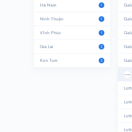
Hà Nam
Gal
1
Ninh Thuận
Gal
1
Vĩnh Phúc
Gal
1
Gia Lai
Gal
2
Kon Tum
Gal
2
Lott
Lot
Lot
Lot