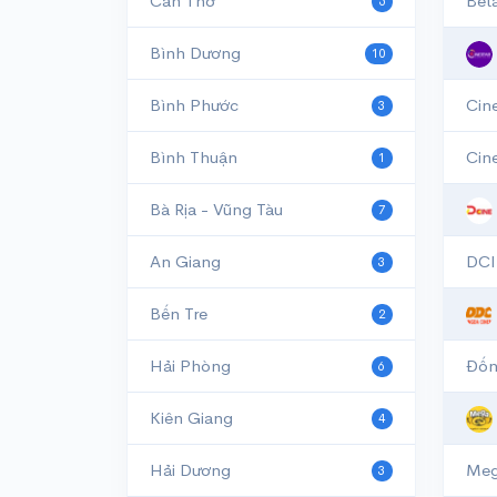
Cần Thơ
Bet
5
Bình Dương
10
Bình Phước
Cin
3
Bình Thuận
Cin
1
Bà Rịa - Vũng Tàu
7
An Giang
DCI
3
Bến Tre
2
Hải Phòng
Đốn
6
Kiên Giang
4
Hải Dương
Meg
3