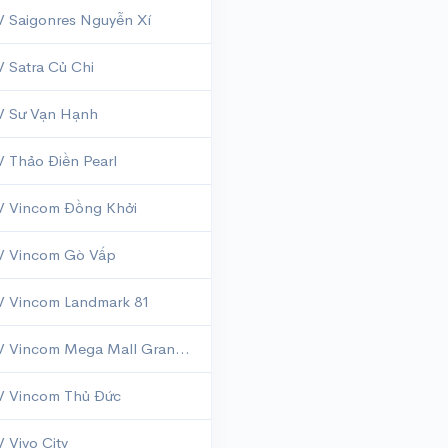
 Saigonres Nguyễn Xí
 Satra Củ Chi
 Sư Vạn Hạnh
 Thảo Điền Pearl
 Vincom Đồng Khởi
 Vincom Gò Vấp
 Vincom Landmark 81
CGV Vincom Mega Mall Grand Park
 Vincom Thủ Đức
 Vivo City