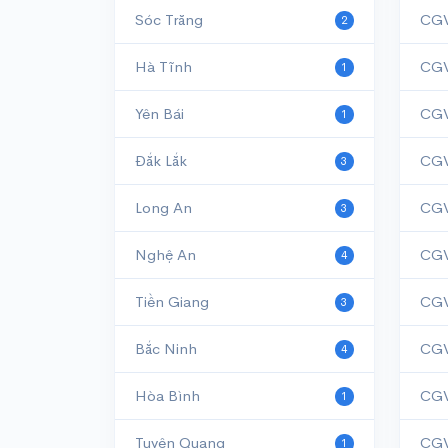
Sóc Trăng
CGV
2
Hà Tĩnh
CGV
1
Yên Bái
CGV
1
Đắk Lắk
CGV
3
Long An
CGV
3
Nghệ An
CGV
4
Tiền Giang
CGV
3
Bắc Ninh
4
Hòa Bình
CGV
1
Tuyên Quang
CGV
1