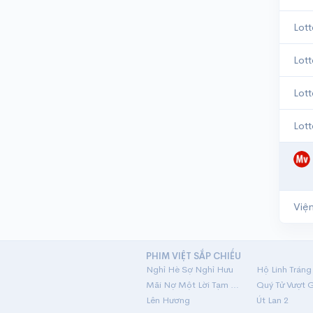
Lot
Lot
Lot
Lot
PHIM VIỆT SẮP CHIẾU
Nghỉ Hè Sợ Nghỉ Hưu
Mãi Nợ Một Lời Tạm Biệt
Quý Tử Vượt 
Lên Hương
Út Lan 2