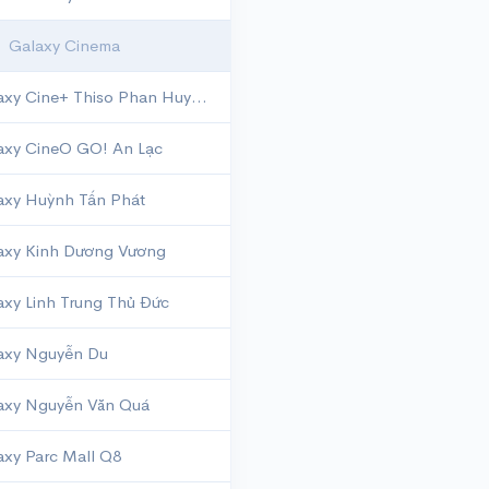
Galaxy Cinema
Galaxy Cine+ Thiso Phan Huy Ích
axy CineO GO! An Lạc
axy Huỳnh Tấn Phát
axy Kinh Dương Vương
axy Linh Trung Thủ Đức
axy Nguyễn Du
axy Nguyễn Văn Quá
axy Parc Mall Q8