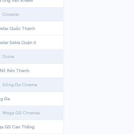
a Ung Văn Khiêm
Cinestar
estar Quốc Thanh
estar Satra Quận 6
Dcine
NE Bến Thành
Đống Đa Cinema
g Đa
Mega GS Cinemas
a GS Cao Thắng