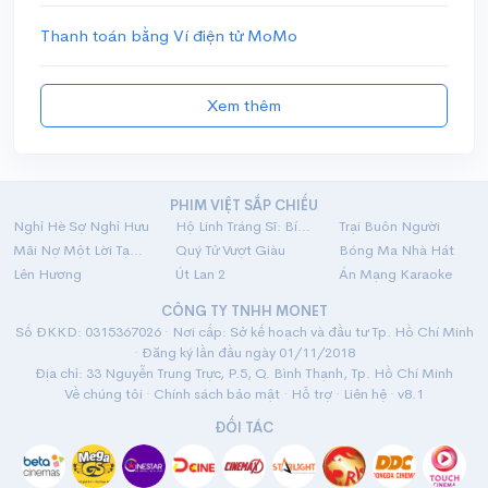
Thanh toán bằng Ví điện tử MoMo
Xem thêm
PHIM VIỆT SẮP CHIẾU
Nghỉ Hè Sợ Nghỉ Hưu
Hộ Linh Tráng Sĩ: Bí Ẩn Mộ Vua Đinh
Trại Buôn Người
Mãi Nợ Một Lời Tạm Biệt
Quý Tử Vượt Giàu
Bóng Ma Nhà Hát
Lên Hương
Út Lan 2
Án Mạng Karaoke
CÔNG TY TNHH MONET
Số ĐKKD: 0315367026 · Nơi cấp: Sở kế hoạch và đầu tư Tp. Hồ Chí Minh
· Đăng ký lần đầu ngày 01/11/2018
Địa chỉ: 33 Nguyễn Trung Trực, P.5, Q. Bình Thạnh, Tp. Hồ Chí Minh
Về chúng tôi
·
Chính sách bảo mật
·
Hỗ trợ
·
Liên hệ
· v8.1
ĐỐI TÁC