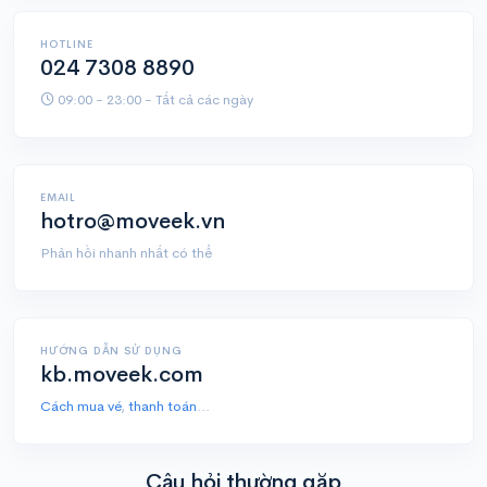
HOTLINE
024 7308 8890
09:00 - 23:00 - Tất cả các ngày
EMAIL
hotro@moveek.vn
Phản hồi nhanh nhất có thể
HƯỚNG DẪN SỬ DỤNG
kb.moveek.com
Cách mua vé
,
thanh toán
...
Câu hỏi thường gặp