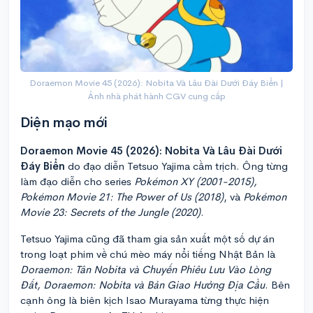
Doraemon Movie 45 (2026): Nobita Và Lâu Đài Dưới Đáy Biển |
Ảnh nhà phát hành CGV cung cấp
Diện mạo mới
Doraemon Movie 45 (2026): Nobita Và Lâu Đài Dưới
Đáy Biển
do đạo diễn Tetsuo Yajima cầm trịch. Ông từng
làm đạo diễn cho series
Pokémon XY (2001-2015),
Pokémon Movie 21: The Power of Us (2018)
, và
Pokémon
Movie 23: Secrets of the Jungle (2020)
.
Tetsuo Yajima cũng đã tham gia sản xuất một số dự án
trong loạt phim về chú mèo máy nổi tiếng Nhật Bản là
Doraemon: Tân Nobita và Chuyến Phiêu Lưu Vào Lòng
Đất, Doraemon: Nobita và Bản Giao Hưởng Địa Cầu
. Bên
cạnh ông là biên kịch Isao Murayama từng thực hiện