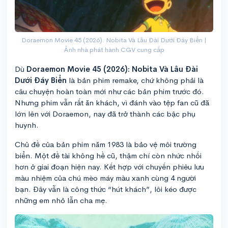
Doraemon Movie 45 (2026): Nobita Và Lâu Đài Dưới Đáy Biển |
Ảnh nhà phát hành CGV cung cấp
Dù
Doraemon Movie 45 (2026): Nobita Và Lâu Đài
Dưới Đáy Biển
là bản phim remake, chứ không phải là
câu chuyện hoàn toàn mới như các bản phim trước đó.
Nhưng phim vẫn rất ăn khách, vì đánh vào tệp fan cũ đã
lớn lên với Doraemon, nay đã trở thành các bậc phụ
huynh.
Chủ đề của bản phim năm 1983 là bảo vệ môi trường
biển. Một đề tài không hề cũ, thậm chí còn nhức nhối
hơn ở giai đoạn hiện nay. Kết hợp với chuyến phiêu lưu
màu nhiệm của chú mèo máy màu xanh cùng 4 người
bạn. Đây vẫn là công thức “hút khách”, lôi kéo được
những em nhỏ lẫn cha mẹ.