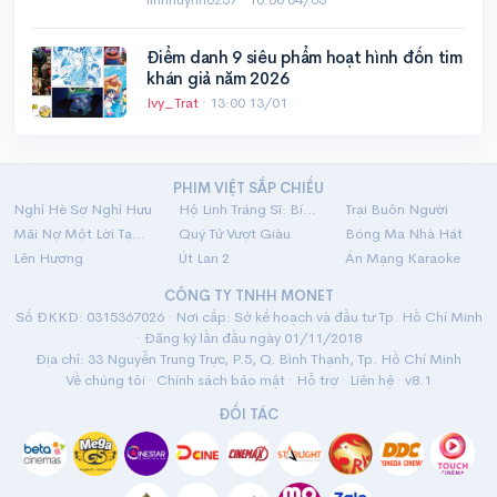
Điểm danh 9 siêu phẩm hoạt hình đốn tim
khán giả năm 2026
Ivy_Trat
·
13:00 13/01
PHIM VIỆT SẮP CHIẾU
Nghỉ Hè Sợ Nghỉ Hưu
Hộ Linh Tráng Sĩ: Bí Ẩn Mộ Vua Đinh
Trại Buôn Người
Mãi Nợ Một Lời Tạm Biệt
Quý Tử Vượt Giàu
Bóng Ma Nhà Hát
Lên Hương
Út Lan 2
Án Mạng Karaoke
CÔNG TY TNHH MONET
Số ĐKKD: 0315367026 · Nơi cấp: Sở kế hoạch và đầu tư Tp. Hồ Chí Minh
· Đăng ký lần đầu ngày 01/11/2018
Địa chỉ: 33 Nguyễn Trung Trực, P.5, Q. Bình Thạnh, Tp. Hồ Chí Minh
Về chúng tôi
·
Chính sách bảo mật
·
Hỗ trợ
·
Liên hệ
· v8.1
ĐỐI TÁC