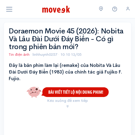
Doraemon Movie 45 (2026): Nobita
Và Lâu Đài Dưới Đáy Biển - Có gì
trong phiên bản mới?
Tin điện ảnh
· linhhuynh0257 ·
10:10 13/05
Đây là bản phim làm lại (remake) của Nobita Và Lâu
Đài Dưới Đáy Biển (1983) của chính tác giả Fujiko F.
Fujio.
Kéo xuống để xem tiếp