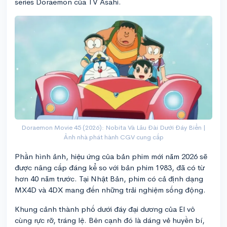
series Doraemon của TV Asahi.
Doraemon Movie 45 (2026): Nobita Và Lâu Đài Dưới Đáy Biển |
Ảnh nhà phát hành CGV cung cấp
Phần hình ảnh, hiệu ứng của bản phim mới năm 2026 sẽ
được nâng cấp đáng kể so với bản phim 1983, đã có từ
hơn 40 năm trước. Tại Nhật Bản, phim có cả định dạng
MX4D và 4DX mang đến những trải nghiệm sống động.
Khung cảnh thành phố dưới đáy đại dương của El vô
cùng rực rỡ, tráng lệ. Bên cạnh đó là dáng vẻ huyền bí,