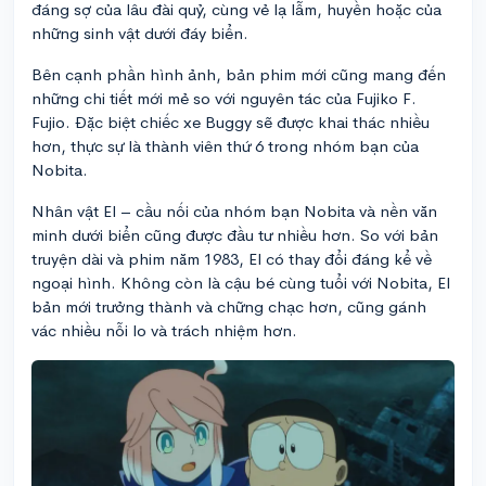
đáng sợ của lâu đài quỷ, cùng vẻ lạ lẫm, huyền hoặc của
những sinh vật dưới đáy biển.
Bên cạnh phần hình ảnh, bản phim mới cũng mang đến
những chi tiết mới mẻ so với nguyên tác của Fujiko F.
Fujio. Đặc biệt chiếc xe Buggy sẽ được khai thác nhiều
hơn, thực sự là thành viên thứ 6 trong nhóm bạn của
Nobita.
Nhân vật El – cầu nối của nhóm bạn Nobita và nền văn
minh dưới biển cũng được đầu tư nhiều hơn. So với bản
truyện dài và phim năm 1983, El có thay đổi đáng kể về
ngoại hình. Không còn là cậu bé cùng tuổi với Nobita, El
bản mới trưởng thành và chững chạc hơn, cũng gánh
vác nhiều nỗi lo và trách nhiệm hơn.