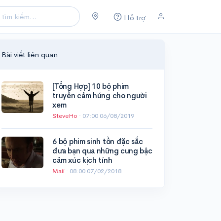
Hỗ trợ
Bài viết liên quan
[Tổng Hợp] 10 bộ phim
truyền cảm hứng cho người
xem
SteveHo
·
07:00 06/08/2019
6 bộ phim sinh tồn đặc sắc
đưa bạn qua những cung bậc
cảm xúc kịch tính
Maii
·
08:00 07/02/2018