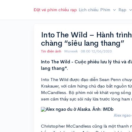
Đặt vé phim chiếu rạp
Lịch chiếu
Phim
Rạp
Into The Wild – Hành trình
chàng “siêu lang thang”
Tin điện ảnh
· Moveek ·
08:00 12/06/2020
Into The Wild - Cuộc phiêu lưu lý thú và 
lang thang".
Into The Wild được đạo diễn Sean Penn chuyể
Krakauer, với cảm hứng chủ đạo bắt nguồn từ 
McCandless. Bộ phim nói về khát vọng sống tự
xem cảm thấy sực sôi nảy lửa trước lòng ham 
Alex ngao 
Christopher McCandless cũng là một thanh n