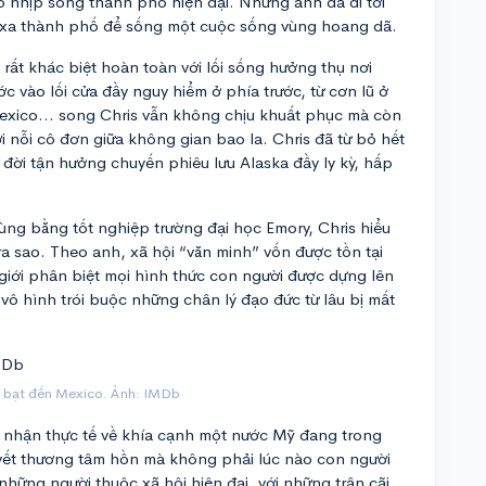
 nhịp sống thành phố hiện đại. Nhưng anh đã đi tới
i xa thành phố để sống một cuộc sống vùng hoang dã.
 rất khác biệt hoàn toàn với lối sống hưởng thụ nơi
c vào lối cửa đầy nguy hiểm ở phía trước, từ cơn lũ ở
Mexico… song Chris vẫn không chịu khuất phục mà còn
 nỗi cô đơn giữa không gian bao la. Chris đã từ bỏ hết
i đời tận hưởng chuyến phiêu lưu Alaska đầy ly kỳ, hấp
cùng bằng tốt nghiệp trường đại học Emory, Chris hiểu
ra sao. Theo anh, xã hội “văn minh” vốn được tồn tại
 giới phân biệt mọi hình thức con người được dựng lên
ô hình trói buộc những chân lý đạo đức từ lâu bị mất
 bạt đến Mexico. Ảnh: IMDb
 nhận thực tế về khía cạnh một nước Mỹ đang trong
g vết thương tâm hồn mà không phải lúc nào con người
những người thuộc xã hội hiện đại, với những trận cãi