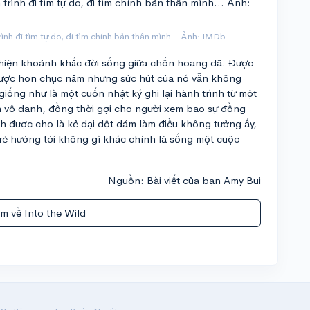
rình đi tìm tự do, đi tìm chính bản thân mình... Ảnh: IMDb
ái hiện khoảnh khắc đời sống giữa chốn hoang dã. Được
được hơn chục năm nhưng sức hút của nó vẫn không
giống như là một cuốn nhật ký ghi lại hành trình từ một
n vô danh, đồng thời gợi cho người xem bao sự đồng
 được cho là kẻ dại dột dám làm điều không tưởng ấy,
rẻ hướng tới không gì khác chính là sống một cuộc
Nguồn: Bài viết của bạn Amy Bui
m về Into the Wild