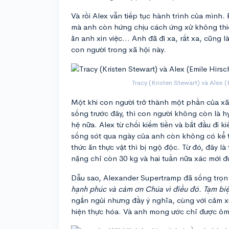
Và rồi Alex vẫn tiếp tục hành trình của mình.
mà anh còn hứng chịu cách ứng xử không thi
ăn anh xin việc... Anh đã đi xa, rất xa, cũng
con người trong xã hội này.
Tracy (Kristen Stewart) và Alex 
Một khi con người trở thành một phần của xã 
sống trước đây, thì con người không còn là h
hệ nữa. Alex từ chối kiếm tiền và bắt đầu đi
sống sót qua ngày của anh còn không có kể từ 
thức ăn thực vật thì bị ngộ độc. Từ đó, đây là
nặng chỉ còn 30 kg và hai tuần nữa xác mới đ
Dẫu sao, Alexander Supertramp đã sống trọn
hạnh phúc và cảm ơn Chúa vì điều đó. Tạm biệ
ngắn ngủi nhưng đầy ý nghĩa, cùng với cảm x
hiện thực hóa. Và anh mong ước chỉ được ô