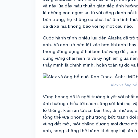
vã nảy lửa đầy mâu thuẫn gián tiếp ảnh hưởn
là những con người ưu tú với công danh nổi t
bên trong, họ không có chút hơi ấm tình thươ
đã đi xa mà không báo với họ một câu nào.
Cuộc hành trình phiêu lưu đến Alaska đã trở
anh. Và anh trở nên lột xác hơn khi anh tha
thông đứng dựng ở hai bên bờ vùng đồi, con
đứng vững chãi hiện ra vẻ uy nghiêm giữa nền
thấy mình là chính mình, hoàn toàn tự do và 
Alex và ông bố
Vùng hoang dã là ngôi trường tuyệt vời nhất 
ảnh hưởng nhiều tới cách sống sót khi mọi vậ
lỗ thủng, kiếm ăn từ săn bắn thú, đi nhờ xe,
tổng thể vừa phong phú trong bức tranh đời s
vùng đất mới, một chặng đường mới được mở 
anh, song không thể tránh khỏi quy luật ăn ở