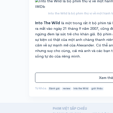
Into the Wild là bộ phim thú vị về một hành t
Into The Wild
là một trong rất ít bộ phim t
ra mắt vào ngày 21 tháng 9 năm 2007, cũng 
ngừng đem lại sức trẻ cho khán giả. Bộ phim 
sự kiện có thật của một anh chàng thanh niê
cảm về sự mạnh mẽ của Alexander. Có thể anh
nhưng suy cho cùng, cái mà anh và các bạn t
sống tự do của riêng mình.
Xem thê
Từ khóa:
Đánh giá
review
Into the Wild
giới thiệu
PHIM VIỆT SẮP CHIẾU