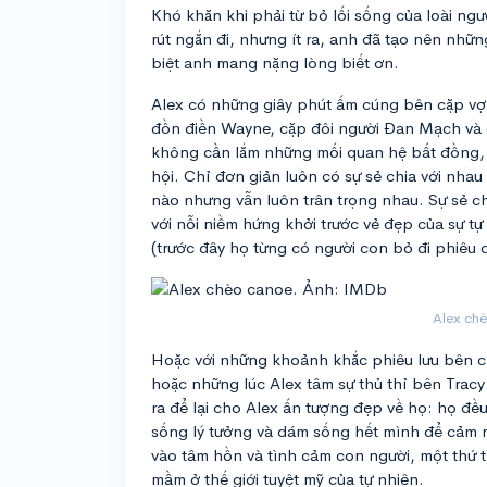
Khó khăn khi phải từ bỏ lối sống của loài ng
rút ngắn đi, nhưng ít ra, anh đã tạo nên nhữ
biệt anh mang nặng lòng biết ơn.
Alex có những giây phút ấm cúng bên cặp vợ c
đồn điền Wayne, cặp đôi người Đan Mạch và 
không cần lắm những mối quan hệ bất đồng, 
hội. Chỉ đơn giản luôn có sự sẻ chia với nha
nào nhưng vẫn luôn trân trọng nhau. Sự sẻ c
với nỗi niềm hứng khởi trước vẻ đẹp của sự tự 
(trước đây họ từng có người con bỏ đi phiêu 
Alex ch
Hoặc với những khoảnh khắc phiêu lưu bên ch
hoặc những lúc Alex tâm sự thủ thỉ bên Trac
ra để lại cho Alex ấn tượng đẹp về họ: họ đều
sống lý tưởng và dám sống hết mình để cảm n
vào tâm hồn và tình cảm con người, một thứ t
mầm ở thế giới tuyệt mỹ của tự nhiên.