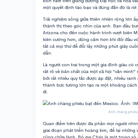
bốn năm trên giảng đường Đại học và hòa vào
một quyết định táo bạo và đúng đắn đó là rờ
Trải nghiệm sống giữa thiên nhiên rộng lớn ấy
thành thị theo góc nhìn của anh. Ban đầu bướ
Arizona cho đến cuộc hành trình vượt biên 
kiên cường hơn, dũng cảm hơn khi đối đầu với
tất cả mọi thứ để đổi lấy những phút giây cuố
dẫn.
Là người con trai trong một gia đình giàu có 
rất rõ về bản chất của một xã hội “văn minh” 
bởi rất nhiều quy tắc được áp đặt, nhiều ranh
thành bức tường lớn tạo ra một khoảng cách v
đi.
Anh chàng phiêu
Quan điểm trên được đa phần mọi người nhìn
giai đoạn phát triển hoàng kim, để lại nhữn
cũng chữa lành. Bố mẹ Chris là một trong số 