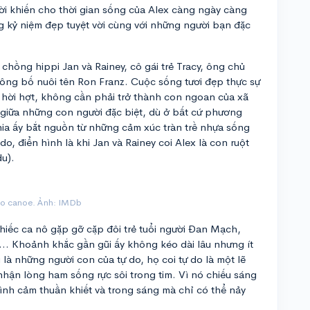
ười khiến cho thời gian sống của Alex càng ngày càng
ng kỷ niệm đẹp tuyệt vời cùng với những người bạn đặc
hồng hippi Jan và Rainey, cô gái trẻ Tracy, ông chủ
ông bố nuôi tên Ron Franz. Cuộc sống tươi đẹp thực sự
hời hợt, không cần phải trở thành con ngoan của xã
u giữa những con người đặc biệt, dù ở bất cứ phương
hia ấy bắt nguồn từ những cảm xúc tràn trề nhựa sống
do, điển hình là khi Jan và Rainey coi Alex là con ruột
du).
èo canoe. Ảnh: IMDb
iếc ca nô gặp gỡ cặp đôi trẻ tuổi người Đan Mạch,
y… Khoảnh khắc gần gũi ấy không kéo dài lâu nhưng ít
 là những người con của tự do, họ coi tự do là một lẽ
hận lòng ham sống rực sôi trong tim. Vì nó chiếu sáng
ình cảm thuần khiết và trong sáng mà chỉ có thể nảy