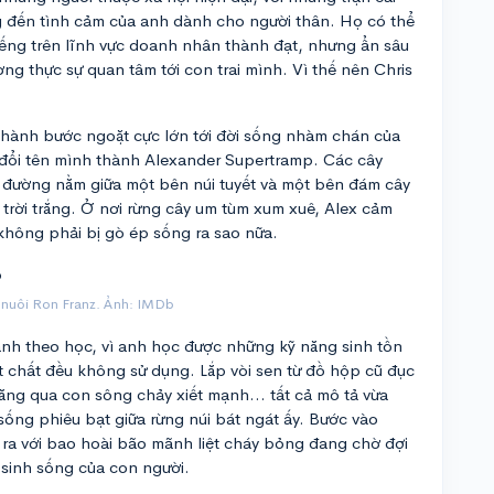
g đến tình cảm của anh dành cho người thân. Họ có thể
iếng trên lĩnh vực doanh nhân thành đạt, nhưng ẩn sâu
ng thực sự quan tâm tới con trai mình. Vì thế nên Chris
 thành bước ngoặt cực lớn tới đời sống nhàm chán của
y đổi tên mình thành Alexander Supertramp. Các cây
 đường nằm giữa một bên núi tuyết và một bên đám cây
 trời trắng. Ở nơi rừng cây um tùm xum xuê, Alex cảm
không phải bị gò ép sống ra sao nữa.
 nuôi Ron Franz. Ảnh: IMDb
anh theo học, vì anh học được những kỹ năng sinh tồn
t chất đều không sử dụng. Lắp vòi sen từ đồ hộp cũ đục
 băng qua con sông chảy xiết mạnh… tất cả mô tả vừa
ống phiêu bạt giữa rừng núi bát ngát ấy. Bước vào
ra với bao hoài bão mãnh liệt cháy bỏng đang chờ đợi
 sinh sống của con người.