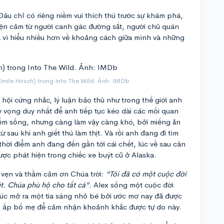
 Đâu chỉ có riêng niềm vui thích thú trước sự khám phá,
ện cảm từ người canh gác đường sắt, người chủ quán
 là vì hiểu nhiều hơn về khoảng cách giữa mình và những
(Emile Hirsch) trong Into The Wild. Ảnh: IMDb
hội cứng nhắc, lý luận bảo thủ như trong thế giới anh
y vọng duy nhất để anh tiếp tục kéo dài các mối quan
 kiếm sống, nhưng càng làm vậy càng khó, bởi miếng ăn
sau khi anh giết thú làm thịt. Và rồi anh đang đi tìm
 thời điểm anh đang đến gần tới cái chết, lúc về sau cân
ược phát hiện trong chiếc xe buýt cũ ở Alaska.
 vẹn và thầm cảm ơn Chúa trời:
“Tôi đã có một cuộc đời
t. Chúa phù hộ cho tất cả”.
Alex sống một cuộc đời
úc mở ra một tia sáng nhỏ bé bởi ước mơ nay đã được
m ấp bố mẹ để cảm nhận khoảnh khắc được tự do này.