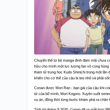
Chuyển thể từ bộ manga đình đám mãi chưa có
hữu cho mình một lực lượng fan vô cùng hùng h
thám tử trung học Kudo Shinichi trong một lần 
khiến cho cơ thể của cậu bị teo nhỏ và phải s
Conan được Mori Ran - bạn gái của cậu khi còn
tử của bố mình, Mori Kogoro. Xuyên suốt serie
vụ án, đồng thời từng bước khám phá ra chân
Tính tới tháng 9.2020,
Conan
đã ra mắt hơn 980