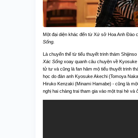
Một đại diện khác đến từ Xứ sở Hoa Anh Đào 
Sống.
Là chuyển thể từ tiểu thuyết trinh thám Shijin
Xác Sống
xoay quanh câu chuyện về Kyosuke A
tử tư và cũng là fan hâm mộ tiểu thuyết trinh t
học do đàn anh Kyosuke Akechi (Tomoya Nakam
Hiruko Kenzaki (Minami Hamabe) - cũng là một
nghị hai chàng trai tham gia vào một trại hè và ở