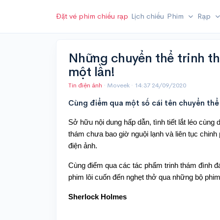
Đặt vé phim chiếu rạp
Lịch chiếu
Phim
Rạp
Những chuyển thể trinh t
một lần!
Tin điện ảnh
· Moveek ·
14:37 24/09/2020
Cùng điểm qua một số cái tên chuyển thể 
Sở hữu nội dung hấp dẫn, tình tiết lắt léo cùng d
thám chưa bao giờ nguội lạnh và liên tục chinh 
điện ảnh.
Cùng điểm qua các tác phẩm trinh thám đình đá
phim lôi cuốn đến nghẹt thở qua những bộ phi
Sherlock Holmes