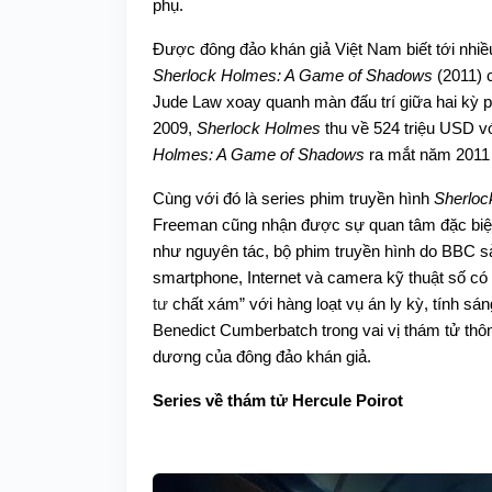
phụ.
Được đông đảo khán giả Việt Nam biết tới nhiều
Sherlock Holmes: A Game of Shadows
(2011) 
Jude Law xoay quanh màn đấu trí giữa hai kỳ 
2009,
Sherlock Holmes
thu về 524 triệu USD vớ
Holmes: A Game of Shadows
ra mắt năm 2011 
Cùng với đó là series phim truyền hình
Sherloc
Freeman cũng nhận được sự quan tâm đặc biệt
như nguyên tác, bộ phim truyền hình do BBC sả
smartphone, Internet và camera kỹ thuật số có
tư
chất xám” với hàng loạt vụ án ly kỳ, tính sá
Benedict Cumberbatch trong vai vị thám tử thô
dương của đông đảo khán giả.
Series về thám tử Hercule Poirot