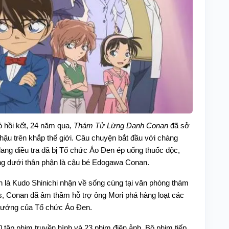
 hồi kết, 24 năm qua,
Thám T
ử
Lừng Danh Conan
đã sở
ậu trên khắp thế giới. Câu chuyện bắt đầu với chàng
đang điều tra đã bị Tổ chức Áo Đen ép uống thuốc độc,
ống dưới thân phận là cậu bé Edogawa Conan.
 là Kudo Shinichi nhận về sống cùng tại văn phòng thám
s, Conan đã âm thầm hỗ trợ ông Mori phá hàng loạt các
 tướng của Tổ chức Áo Đen.
 tập phim truyền hình và 23 phim điện ảnh. Bộ phim tiếp