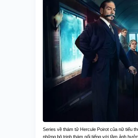
Series về thám tử Hercule Poirot của nữ tiểu t
những bộ trinh thám nổi tiếng với tầm ảnh hưở