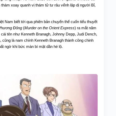
nh thám xoay quanh vị thám tử tư râu vểnh lập dị người Bỉ,
ệt Nam biết tới qua phiên bản chuyển thể cuốn tiểu thuyết
Phương Đông
(
Murder on the Orient Express
) ra mắt năm
 cái tên như Kenneth Branagh, Johnny Depp, Judi Dench,
iễn, cũng là nam chính Kenneth Branagh thành công chinh
ất ngờ khi bức màn bí mật dần hé lộ.