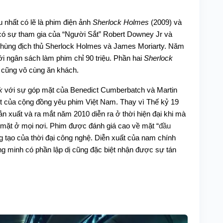
 nhất có lẽ là phim điện ảnh
Sherlock Holmes
(2009) và
có sự tham gia của “Người Sắt” Robert Downey Jr và
phùng địch thủ Sherlock Holmes và James Moriarty. Năm
i ngân sách làm phim chỉ 90 triệu. Phần hai
Sherlock
cũng vô cùng ăn khách.
k
với sự góp mặt của Benedict Cumberbatch và Martin
 của cộng đồng yêu phim Việt Nam. Thay vì Thế kỷ 19
n xuất và ra mắt năm 2010 diễn ra ở thời hiện đại khi mà
 mặt ở mọi nơi. Phim được đánh giá cao về mặt “
đầu
ng tạo của thời đại công nghệ. Diễn xuất của nam chính
ng minh có phần lập dị cũng đặc biệt nhận được sự tán