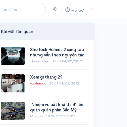
Hỗ trợ
Bài viết liên quan
Sherlock Holmes 2 sáng tạo
nhưng vẫn theo nguyên tác
HangLuong ·
17:52 04/02/2012
Xem gì tháng 2?
vuphuong
·
20:01 01/02/2012
'Nhiệm vụ bất khả thi 4' lên
quán quân phim Bắc Mỹ
Moveek ·
19:25 27/12/2011