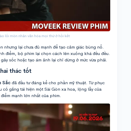
ào lối mòn nhân văn hóa mọi thứ ở hồi kết
ên nhưng lại chưa đủ mạnh để tạo cảm giác bùng nổ.
ỉnh điểm, bộ phim lại chọn cách lên xuống khá đều đều.
 gây sốc hoặc tạo ám ảnh lại chỉ dừng ở mức vừa phải.
hai thác tốt
h Sắc
đã đầu tư đáng kể cho phần mỹ thuật. Từ phục
u cố gắng tái hiện một Sài Gòn xa hoa, lộng lẫy của
g điểm mạnh lớn nhất của phim.