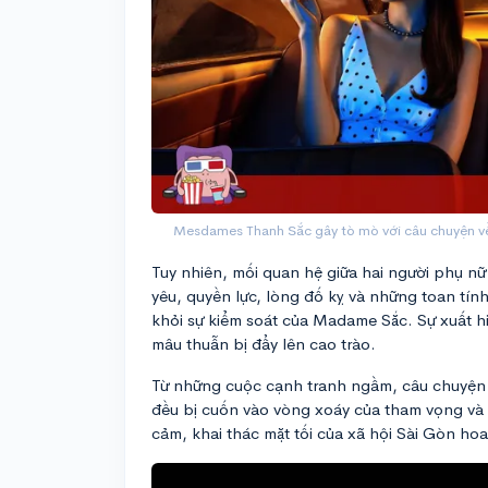
Mesdames Thanh Sắc gây tò mò với câu chuyện v
Tuy nhiên, mối quan hệ giữa hai người phụ nữ
yêu, quyền lực, lòng đố kỵ và những toan tí
khỏi sự kiểm soát của Madame Sắc. Sự xuất 
mâu thuẫn bị đẩy lên cao trào.
Từ những cuộc cạnh tranh ngầm, câu chuyện ph
đều bị cuốn vào vòng xoáy của tham vọng và 
cảm, khai thác mặt tối của xã hội Sài Gòn hoa 