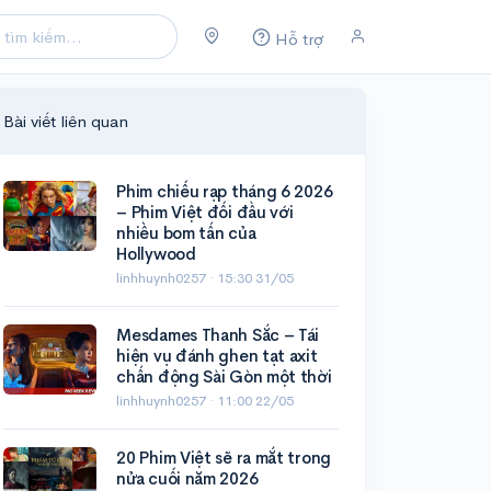
Hỗ trợ
Bài viết liên quan
Phim chiếu rạp tháng 6 2026
– Phim Việt đối đầu với
nhiều bom tấn của
Hollywood
linhhuynh0257 ·
15:30 31/05
Mesdames Thanh Sắc – Tái
hiện vụ đánh ghen tạt axit
chấn động Sài Gòn một thời
linhhuynh0257 ·
11:00 22/05
20 Phim Việt sẽ ra mắt trong
nửa cuối năm 2026