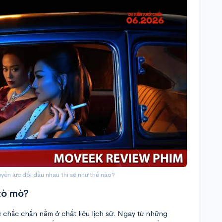
yền lực đối đầu nhau thì sẽ như thế nào?
tò mò?
c
chắc chắn nằm ở chất liệu lịch sử. Ngay từ những