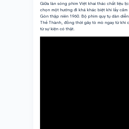
Giữa làn sóng phim Việt khai thác chất liệu lị
chọn một hướng đi khá khác biệt khi lấy cảm 
Gòn thập niên 1960. Bộ phim quy tụ dàn di
Thế Thành, đồng thời gây tò mò ngay từ khi
từ sự kiện có thật.