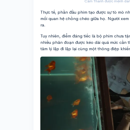
Cầm Thanh được mệnh danh 
Thực tế, phần đầu phim tạo được sự tò mò nhấ
mối quan hệ chồng chéo giữa họ. Người xem 
ra.
Tuy nhiên, điểm đáng tiếc là bộ phim chưa tận 
nhiều phân đoạn được kéo dài quá mức cần th
tâm lý lặp đi lặp lại cùng một thông điệp khiế