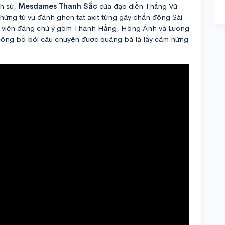
ch sử,
Mesdames Thanh Sắc
của đạo diễn Thắng Vũ
hứng từ vụ đánh ghen tạt axit từng gây chấn động Sài
ễn viên đáng chú ý gồm Thanh Hằng, Hồng Ánh và Lương
 công bố bởi câu chuyện được quảng bá là lấy cảm hứng