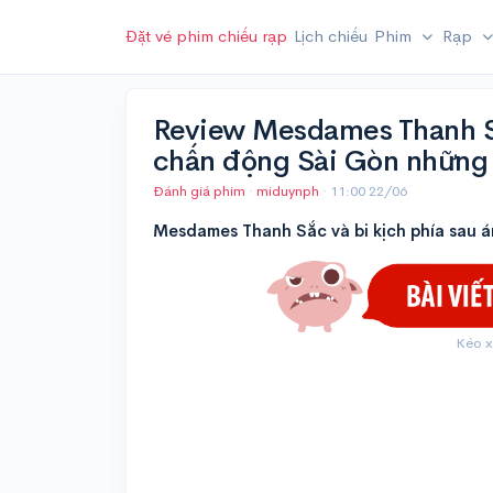
Đặt vé phim chiếu rạp
Lịch chiếu
Phim
Rạp
Review Mesdames Thanh S
chấn động Sài Gòn những
Đánh giá phim
·
miduynph
·
11:00 22/06
Mesdames Thanh Sắc và bi kịch phía sau á
Kéo x