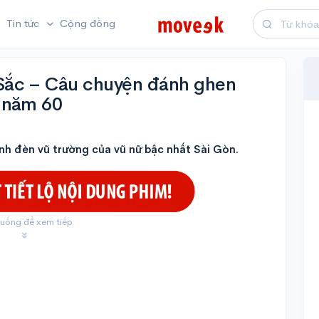
Tin tức
Cộng đồng
ắc – Câu chuyện đánh ghen
 năm 60
nh đèn vũ trường của vũ nữ bậc nhất Sài Gòn.
uống để xem tiếp