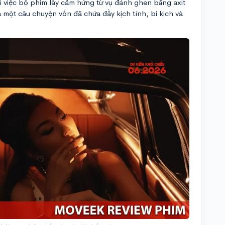
ởi việc bộ phim lấy cảm hứng từ vụ đánh ghen bằng axit
một câu chuyện vốn đã chứa đầy kịch tính, bi kịch và