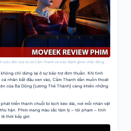
ề cuộc đời của vũ nữ Cầm Thanh và màn đánh ghen chấn động
 không chỉ dừng lại ở sự bảo trợ đơn thuần. Khi tình
nh cá nhân bắt đầu xen vào, Cầm Thanh dần muốn thoát
hiện của Bá Dũng (Lương Thế Thành) càng khiến những
át triển thành chuỗi bi kịch kéo dài, nơi mỗi nhân vật
thù hận. Phim mang màu sắc tâm lý – tội phạm – tình
lệ thời bấy giờ.