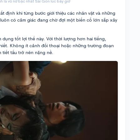
là vũ nữ bậc nhất Sài Gòn lúc bấy giờ
t định khi từng bước giới thiệu các nhân vật và những
luôn có cảm giác đang chờ đợi một biến cố lớn sắp xảy
dụng tốt lợi thế này. Với thời lượng hơn hai tiếng,
iết. Không ít cảnh đối thoại hoặc những trường đoạn
n tiết tấu trở nên nặng nề.