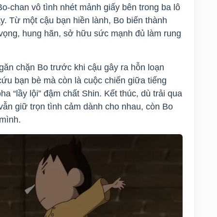
o-chan vô tình nhét mảnh giấy bên trong ba lô
dậy. Từ một cậu bạn hiền lành, Bo biến thành
 vọng, hung hãn, sở hữu sức mạnh đủ làm rung
găn chặn Bo trước khi cậu gây ra hỗn loạn
 cứu bạn bè mà còn là cuộc chiến giữa tiếng
a “lầy lội” đậm chất Shin. Kết thúc, dù trải qua
vẫn giữ trọn tình cảm dành cho nhau, còn Bo
mình.