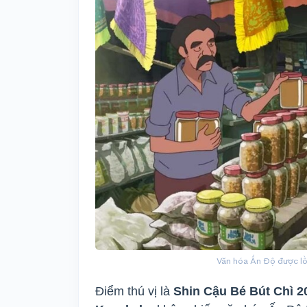
Văn hóa Ấn Độ được lồ
Điểm thú vị là
Shin Cậu Bé Bút Chì 