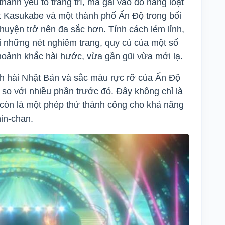
ành yếu tố trang trí, mà gài vào đó hàng loạt
ặt Kasukabe và một thành phố Ấn Độ trong bối
huyện trở nên đa sắc hơn. Tính cách lém lỉnh,
 những nét nghiêm trang, quy củ của một số
hoảnh khắc hài hước, vừa gần gũi vừa mới lạ.
ch hài Nhật Bản và sắc màu rực rỡ của Ấn Độ
so với nhiều phần trước đó. Đây không chỉ là
 còn là một phép thử thành công cho khả năng
in-chan.