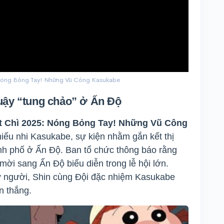
: Nóng Bỏng Tay! Những Vũ Công Kasukabe
uậy “tung chảo” ở Ấn Độ
t Chì 2025: Nóng Bỏng Tay! Những Vũ Công
Thiếu nhi Kasukabe, sự kiện nhằm gắn kết thị
nh phố ở Ấn Độ. Ban tổ chức thông báo rằng
mời sang Ấn Độ biểu diễn trong lễ hội lớn.
ứ người, Shin cùng Đội đặc nhiệm Kasukabe
n thắng.