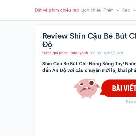
Đặt vé phim chiếu rạp
Lịch chiếu
Phim
Rạp
Review Shin Cậu Bé Bút C
Độ
Đánh giá phim
·
miduynph
·
06:00 16/08/2025
Shin Cậu Bé Bút Chì: Nóng Bỏng Tay! Nhữn
đến Ấn Độ với câu chuyện mới lạ, khai ph
Kéo x