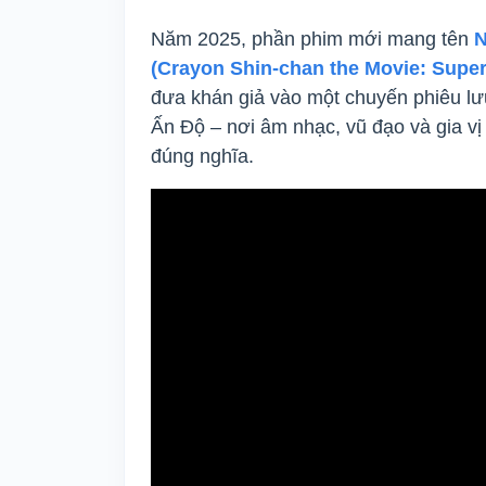
Năm 2025, phần phim mới mang tên
N
(Crayon Shin-chan the Movie: Supe
đưa khán giả vào một chuyến phiêu lư
Ấn Độ – nơi âm nhạc, vũ đạo và gia vị 
đúng nghĩa.