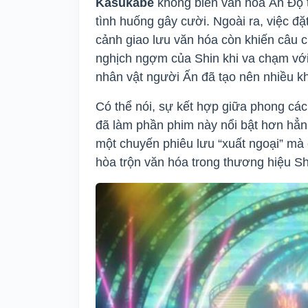
Kasukabe
không biến văn hóa Ấn Độ th
tình huống gây cười. Ngoài ra, việc đ
cảnh giao lưu văn hóa còn khiến câu c
nghịch ngợm của Shin khi va chạm với
nhân vật người Ấn đã tạo nên nhiều k
Có thể nói, sự kết hợp giữa phong cá
đã làm phần phim này nổi bật hơn hẳn 
một chuyến phiêu lưu “xuất ngoại” mà
hòa trộn văn hóa trong thương hiệu Sh