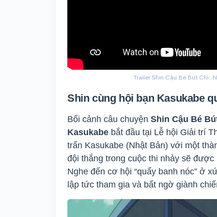
Trailer Shin Cậu Bé Bút Chì
Shin cùng hội bạn Kasukabe q
Bối cảnh câu chuyện
Shin Cậu Bé Bú
Kasukabe
bắt đầu tại Lễ hội Giải trí 
trấn Kasukabe (Nhật Bản) với một thà
đội thắng trong cuộc thi nhảy sẽ được 
Nghe đến cơ hội “quẩy banh nóc” ở x
lập tức tham gia và bất ngờ giành chiế