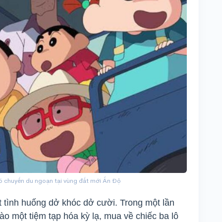
 chuyến du ngoạn tại vùng đất mới Ấn Độ
 tình huống dở khóc dở cười. Trong một lần
ào một tiệm tạp hóa kỳ lạ, mua về chiếc ba lô