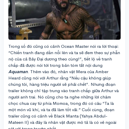
Trong số đó cũng có cảnh Ocean Master nói ra lời thoại:
“Chiến tranh đang dần nổi lên và ta sẽ đem theo sự phẫn
nộ của cả Bảy Đại dương theo cùng!”, tiết lộ về tranh
chấp đã được nói tới trong bản tóm tắt nội dung
Aquaman
. Thêm vào đó, nhân vật Mera của Amber
Heard cũng nói với Arthur rằng “Nếu cậu không giúp
chúng tôi, hàng triệu người sẽ phải chết”. Nhưng đoạn
trailer không chỉ tập trung vào tranh chấp giữa Arthur và
người anh trai. Nó cũng cho ta nghe những lời châm
chọc chua cay từ phía Momoa, trong đó có câu “Ta là
một món vũ khí, và ta đã làm tốt vãi.” Cuối cùng, đoạn
trailer cũng có cảnh về Black Manta (Yahya Abdul-
Mateen II) và đây là nhân vật được mô tả là có vẻ ngoài
sát với trong truyện nhất.