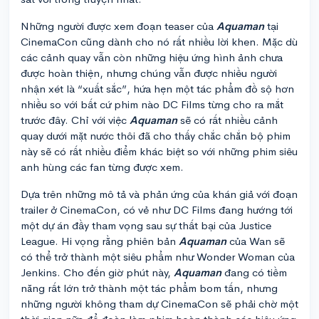
Những người được xem đoạn teaser của
Aquaman
tại
CinemaCon cũng dành cho nó rất nhiều lời khen. Mặc dù
các cảnh quay vẫn còn những hiệu ứng hình ảnh chưa
được hoàn thiện, nhưng chúng vẫn được nhiều người
nhận xét là “xuất sắc”, hứa hẹn một tác phẩm đồ sộ hơn
nhiều so với bất cứ phim nào DC Films từng cho ra mắt
trước đây. Chỉ với việc
Aquaman
sẽ có rất nhiều cảnh
quay dưới mặt nước thôi đã cho thấy chắc chắn bộ phim
này sẽ có rất nhiều điểm khác biệt so với những phim siêu
anh hùng các fan từng được xem.
Dựa trên những mô tả và phản ứng của khán giả với đoạn
trailer ở CinemaCon, có vẻ như DC Films đang hướng tới
một dự án đầy tham vọng sau sự thất bại của Justice
League. Hi vọng rằng phiên bản
Aquaman
của Wan sẽ
có thể trở thành một siêu phẩm như Wonder Woman của
Jenkins. Cho đến giờ phút này,
Aquaman
đang có tiềm
năng rất lớn trở thành một tác phẩm bom tấn, nhưng
những người không tham dự CinemaCon sẽ phải chờ một