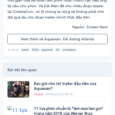
thời gian nữa để đoàn làm phim hoàn thành các hiệu ứng
kỹ xảo cho phim. Và bởi Wan đã cho chiếu đoạn teaser
tại CinemaCon, có lẽ chúng ta cũng sẽ không phải chờ
đợi quá lâu cho đoạn trailer chính thức đầu tiên.
Nguồn: Screen Rant
Xem thêm về Aquaman: Đế Vương Atlantis
Từ khóa:
trailer
DCEU
aquaman
DC
cinemacon
Bài viết liên quan
Bao giờ cho tới trailer đầu tiên của
Aquaman?
VLynd
·
08:45 26/03/2018
11 tựa phim chuẩn bị "làm mưa làm gió"
trong năm 2018 của Warner Bros.