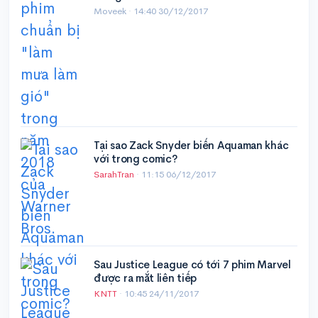
Moveek ·
14:40 30/12/2017
Tại sao Zack Snyder biến Aquaman khác
với trong comic?
SarahTran
·
11:15 06/12/2017
Sau Justice League có tới 7 phim Marvel
được ra mắt liên tiếp
KNTT
·
10:45 24/11/2017