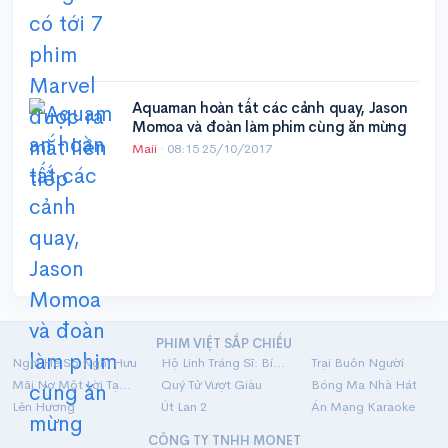
Aquaman hoàn tất các cảnh quay, Jason
Momoa và đoàn làm phim cùng ăn mừng
Maii
·
08:15 25/10/2017
PHIM VIỆT SẮP CHIẾU
Nghỉ Hè Sợ Nghỉ Hưu
Hộ Linh Tráng Sĩ: Bí Ẩn Mộ Vua Đinh
Trại Buôn Người
Mãi Nợ Một Lời Tạm Biệt
Quý Tử Vượt Giàu
Bóng Ma Nhà Hát
Lên Hương
Út Lan 2
Án Mạng Karaoke
CÔNG TY TNHH MONET