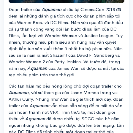
Đoạn trailer của
Aquaman
chiếu tại CinemaCon 2018 đã
đem lại những đánh giá tích cực cho dự án phim sắp tới
của Warner Bros. và DC Films. Năm vừa qua đã đánh dấu
cả sự thành công vang dội lẫn bước đi sai lầm của DC
Films, lần lượt với Wonder Woman và Justice League. Tuy
nhiên, thương hiệu phim siêu anh hùng này vẫn quyết
định tiếp tục sản xuất thêm ít nhất ba bộ phim nữa. Năm
sau sẽ là năm ra mắt Shazam! của David F. Sandberg và
Wonder Woman 2 của Patty Jenkins. Và trước đó, trong
năm nay,
Aquaman
của James Wan sẽ được ra mắt tại các
rạp chiếu phim trên toàn thế giới.
Các fan hâm mộ đều nóng lòng chờ đợi đoạn trailer cho
Aquaman
, với sự tham gia của Jason Momoa trong vai
Arthur Curry. Nhưng như Wan đã giải thích mới đây, đoạn
trailer của
Aquaman
vẫn chưa sẵn sàng để ra mắt do vẫn
cần hoàn thành nốt VFX. Trên thực tế, một đoạn giới
thiệu về
Aquaman
đã được chiếu tại SDCC mùa hè năm
ngoái nhưng không bao giờ được đưa lên trên mạng. Lần
này, DC Films đã trình chiếu một đoạn trailer thô của