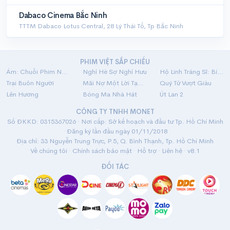
Dabaco Cinema Bắc Ninh
TTTM Dabaco Lotus Central, 28 Lý Thái Tổ, Tp Bắc Ninh
PHIM VIỆT SẮP CHIẾU
Ám: Chuỗi Phim Ngắn Linh Dị
Nghỉ Hè Sợ Nghỉ Hưu
Hộ Linh Tráng Sĩ: Bí Ẩn Mộ Vua Đinh
Trại Buôn Người
Mãi Nợ Một Lời Tạm Biệt
Quý Tử Vượt Giàu
Lên Hương
Bóng Ma Nhà Hát
Út Lan 2
CÔNG TY TNHH MONET
Số ĐKKD: 0315367026 · Nơi cấp: Sở kế hoạch và đầu tư Tp. Hồ Chí Minh
· Đăng ký lần đầu ngày 01/11/2018
Địa chỉ: 33 Nguyễn Trung Trực, P.5, Q. Bình Thạnh, Tp. Hồ Chí Minh
Về chúng tôi
·
Chính sách bảo mật
·
Hỗ trợ
·
Liên hệ
· v8.1
ĐỐI TÁC