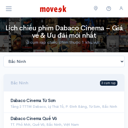
Lịch chiếu phim Dabaco Cinema – Giá
vé & Ưu đãi mới nhất
3 cụm rạp chiếu phim thuộc 1 khu vực.
Bắc Ninh
3 cụm rạp
Dabaco Cinema Từ Sơn
Tầng 2 TTTM Dabaco, Lý Thái Tổ, P. Đình Bảng, Từ Sơn, Bắc Ninh
Dabaco Cinema Quế Võ
TT. Phố Mới, Quế Võ, Bắc Ninh, Việt Nam