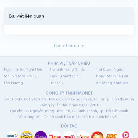
Bài viết liên quan
End of content
PHIM VIỆT SẮP CHIẾU
Nghỉ Hè Sợ Nghỉ Hưu
Hộ Linh Tráng Sĩ: Bí Ẩn Mộ Vua Đinh
Trại Buôn Người
Mãi Nợ Một Lời Tạm Biệt
Quý Tử Vượt Giàu
Bóng Ma Nhà Hát
Lên Hương
Út Lan 2
Án Mạng Karaoke
CÔNG TY TNHH MONET
Số ĐKKD: 0315367026 · Nơi cấp: Sở kế hoạch và đầu tư Tp. Hồ Chí Minh
· Đăng ký lần đầu ngày 01/11/2018
Địa chỉ: 33 Nguyễn Trung Trực, P.5, Q. Bình Thạnh, Tp. Hồ Chí Minh
Về chúng tôi
·
Chính sách bảo mật
·
Hỗ trợ
·
Liên hệ
· v8.1
ĐỐI TÁC