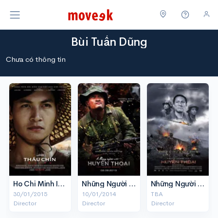
Bùi Tuấn Dũng
Chưa có thông tin
Ho Chi Minh In Siam
Những Người Viết Huyền Thoại
Những Người Viết Huyền Thoại
30/01/2015
10/01/2014
TBA
Director
Director
Director