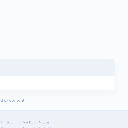
d of content
Hộ Linh Tráng Sĩ: Bí Ẩn Mộ Vua Đinh
Trại Buôn Người