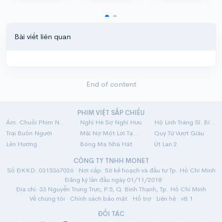
Bài viết liên quan
End of content
PHIM VIỆT SẮP CHIẾU
Ám: Chuỗi Phim Ngắn Linh Dị
Nghỉ Hè Sợ Nghỉ Hưu
Hộ Linh Tráng Sĩ: Bí Ẩn Mộ Vua Đinh
Trại Buôn Người
Mãi Nợ Một Lời Tạm Biệt
Quý Tử Vượt Giàu
Lên Hương
Bóng Ma Nhà Hát
Út Lan 2
CÔNG TY TNHH MONET
Số ĐKKD: 0315367026 · Nơi cấp: Sở kế hoạch và đầu tư Tp. Hồ Chí Minh
· Đăng ký lần đầu ngày 01/11/2018
Địa chỉ: 33 Nguyễn Trung Trực, P.5, Q. Bình Thạnh, Tp. Hồ Chí Minh
Về chúng tôi
·
Chính sách bảo mật
·
Hỗ trợ
·
Liên hệ
· v8.1
ĐỐI TÁC