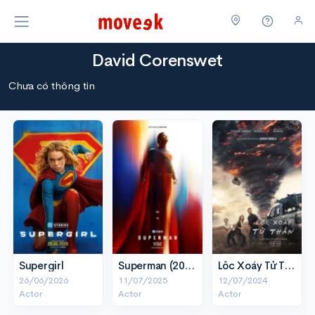
David Corenswet
Chưa có thông tin
Supergirl
Superman (2025)
Lốc Xoáy Tử Thần
26/06/2026
11/07/2025
12/07/2024
Actor
Actor
Actor