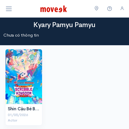
Kyary Pamyu Pamyu
Chưa có thông tin
Shin Cậu Bé Bút Chì: Quậy Tung Vương Quốc Nguệch Ngoạc Và 4 Dũng Sĩ Bất Ổn
01/05/2026
Actor