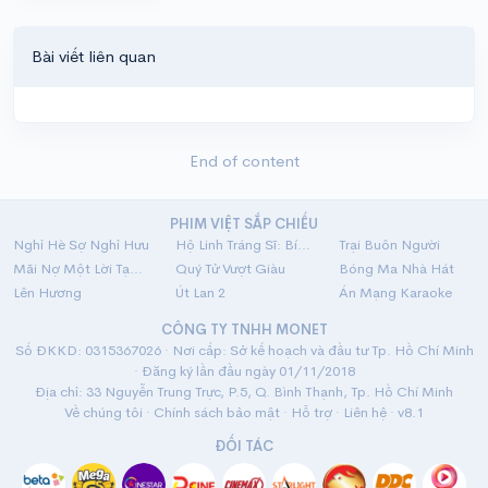
Bài viết liên quan
End of content
PHIM VIỆT SẮP CHIẾU
Nghỉ Hè Sợ Nghỉ Hưu
Hộ Linh Tráng Sĩ: Bí Ẩn Mộ Vua Đinh
Trại Buôn Người
Mãi Nợ Một Lời Tạm Biệt
Quý Tử Vượt Giàu
Bóng Ma Nhà Hát
Lên Hương
Út Lan 2
Án Mạng Karaoke
CÔNG TY TNHH MONET
Số ĐKKD: 0315367026 · Nơi cấp: Sở kế hoạch và đầu tư Tp. Hồ Chí Minh
· Đăng ký lần đầu ngày 01/11/2018
Địa chỉ: 33 Nguyễn Trung Trực, P.5, Q. Bình Thạnh, Tp. Hồ Chí Minh
Về chúng tôi
·
Chính sách bảo mật
·
Hỗ trợ
·
Liên hệ
· v8.1
ĐỐI TÁC