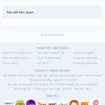
Bài viết liên quan
End of content
PHIM VIỆT SẮP CHIẾU
Nghỉ Hè Sợ Nghỉ Hưu
Hộ Linh Tráng Sĩ: Bí Ẩn Mộ Vua Đinh
Trại Buôn Người
Mãi Nợ Một Lời Tạm Biệt
Quý Tử Vượt Giàu
Bóng Ma Nhà Hát
Lên Hương
Út Lan 2
Án Mạng Karaoke
CÔNG TY TNHH MONET
Số ĐKKD: 0315367026 · Nơi cấp: Sở kế hoạch và đầu tư Tp. Hồ Chí Minh
· Đăng ký lần đầu ngày 01/11/2018
Địa chỉ: 33 Nguyễn Trung Trực, P.5, Q. Bình Thạnh, Tp. Hồ Chí Minh
Về chúng tôi
·
Chính sách bảo mật
·
Hỗ trợ
·
Liên hệ
· v8.1
ĐỐI TÁC