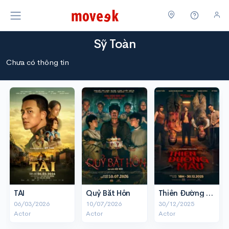
Sỹ Toàn
Chưa có thông tin
TÀI
Quỷ Bắt Hồn
Thiên Đường Máu
06/03/2026
10/07/2026
30/12/2025
Actor
Actor
Actor