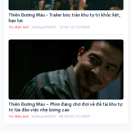
Thiên Đường Máu - Trailer bóc trần khu tự trị khốc liệt,
bạo lực
Tin điện ảnh
· linhhuynh0257 ·
15:00 16/12/2025
Thiên Đường Máu – Phim đáng chờ đợi về đề tài khu tự
trị lừa đảo việc nhẹ lương cao
Tin điện ảnh
· linhhuynh0257 ·
08:00 07/12/2025