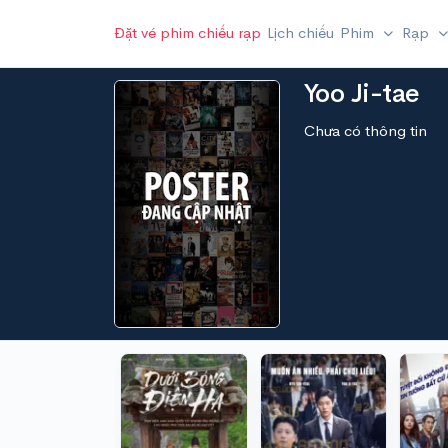
Đặt vé phim chiếu rạp
Lịch chiếu
Phim
Rạp
Yoo Ji-tae
Chưa có thông tin