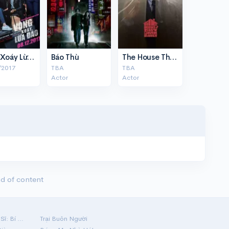
Vòng Xoáy Lừa Đảo
Báo Thù
The House That Jack Built
/2017
TBA
TBA
Actor
Actor
d of content
Hộ Linh Tráng Sĩ: Bí Ẩn Mộ Vua Đinh
Trại Buôn Người