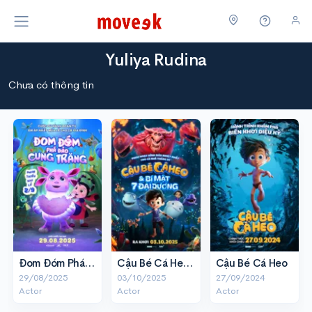
Yuliya Rudina
Chưa có thông tin
Đom Đóm Phá Đảo Cung Trăng
Cậu Bé Cá Heo và Bí Mật 7 Đại Dương
Cậu Bé Cá Heo
29/08/2025
03/10/2025
27/09/2024
Actor
Actor
Actor