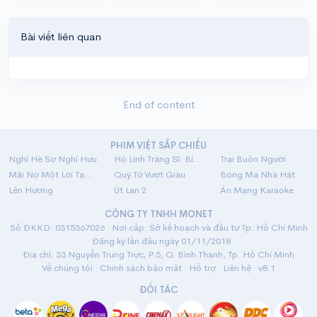
Bài viết liên quan
End of content
PHIM VIỆT SẮP CHIẾU
Nghỉ Hè Sợ Nghỉ Hưu
Hộ Linh Tráng Sĩ: Bí Ẩn Mộ Vua Đinh
Trại Buôn Người
Mãi Nợ Một Lời Tạm Biệt
Quý Tử Vượt Giàu
Bóng Ma Nhà Hát
Lên Hương
Út Lan 2
Án Mạng Karaoke
CÔNG TY TNHH MONET
Số ĐKKD: 0315367026 · Nơi cấp: Sở kế hoạch và đầu tư Tp. Hồ Chí Minh
· Đăng ký lần đầu ngày 01/11/2018
Địa chỉ: 33 Nguyễn Trung Trực, P.5, Q. Bình Thạnh, Tp. Hồ Chí Minh
Về chúng tôi
·
Chính sách bảo mật
·
Hỗ trợ
·
Liên hệ
· v8.1
ĐỐI TÁC