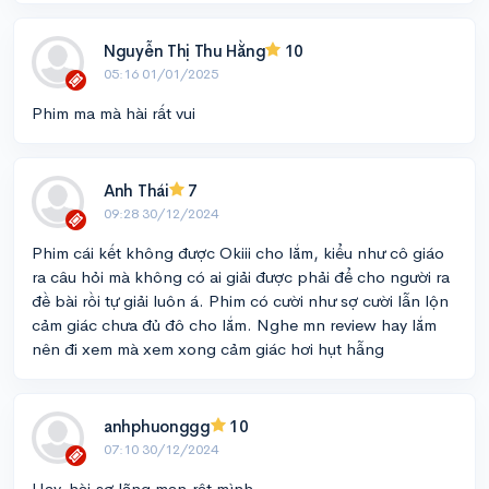
Nguyễn Thị Thu Hằng
10
05:16 01/01/2025
Phim ma mà hài rất vui
Anh Thái
7
09:28 30/12/2024
Phim cái kết không được Okiii cho lắm, kiểu như cô giáo
ra câu hỏi mà không có ai giải được phải để cho người ra
đề bài rồi tự giải luôn á. Phim có cười như sợ cười lẫn lộn
cảm giác chưa đủ đô cho lắm. Nghe mn review hay lắm
nên đi xem mà xem xong cảm giác hơi hụt hẫng
anhphuonggg
10
07:10 30/12/2024
Hay, hài,sợ,lãng mạn,rật mình