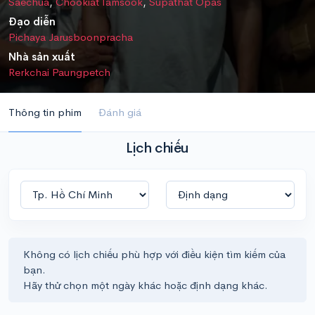
Saechua
,
Chookiat Iamsook
,
Supathat Opas
Đạo diễn
Pichaya Jarusboonpracha
Nhà sản xuất
Rerkchai Paungpetch
Thông tin phim
Đánh giá
Lịch chiếu
Không có lịch chiếu phù hợp với điều kiện tìm kiếm của
bạn.
Hãy thử chọn một ngày khác hoặc định dạng khác.