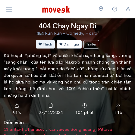
404 Chạy Ngay Đi
404 Run Run - Comedy, Horror
Thích
Đánh giá
Trailer
Kế hoạch “phông bạt” về chiếc khách sạn hạng sang…trong
“sang chấn” của tên lừa đảo Nakrob nhanh chóng tan thành
mây khói trong 1 nốt nhạc do “chủ cũ” không rủ cũng hiện về
đòi quyền sở hữu đất. Bất ổn Thái Lan màn combat tơi bời hoa
lá hẹ giữa hội sợ ma và vong hồn chủ cũ trong trận chiến tâm
linh không thể đỉnh hơn với 1001 “chiêu thức” hài là chính
nhưng hù thì dính nha!
91%
27/12/2024
104 phút
T16
Diễn viên
Chantavit Dhanasevi
,
Kanyawee Songmuang
,
Pittaya