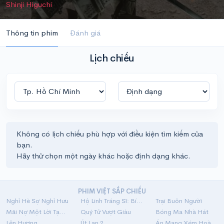
Shinji Higuchi
Thông tin phim
Đánh giá
Lịch chiếu
Không có lịch chiếu phù hợp với điều kiện tìm kiếm của
bạn.
Hãy thử chọn một ngày khác hoặc định dạng khác.
PHIM VIỆT SẮP CHIẾU
Nghỉ Hè Sợ Nghỉ Hưu
Hộ Linh Tráng Sĩ: Bí Ẩn Mộ Vua Đinh
Trại Buôn Người
Mãi Nợ Một Lời Tạm Biệt
Quý Tử Vượt Giàu
Bóng Ma Nhà Hát
Lên Hương
Út Lan 2
Án Mạng Xém Hoàn Hảo