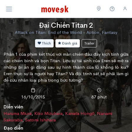
Đại Chiến Titan 2
Attack on Titan: End of the World - Action, Fantasy
Thích
Đánh giá
Trailer
Phần 1 của phim kết thúc với màn chiến đấu đầy kịch tính giữa
các chiến binh và bọn Titan. Liệu sự tái sinh của Eren sẽ mở ra
những bí ẩn gì đằng sau sự hình thành của lũ khổng lồ kia?
Eren thực sự là người hay Titan? Và đội trinh sát sẽ phải làm gì
để cứu nhân loại phía trong bức tường?
16/10/2015
87 phút
Diễn viên
Haruma Miura
,
Kiko Mizuhara
,
Kanata Hongō
,
Nanami
Sakuraba
,
Satomi Ishihara
Đạo diễn