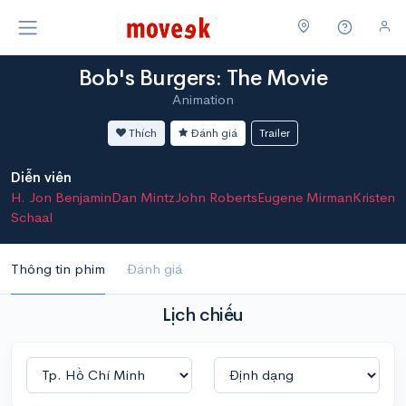
Bob's Burgers: The Movie
Animation
Thích
Đánh giá
Trailer
Diễn viên
H. Jon Benjamin
Dan Mintz
John Roberts
Eugene Mirman
Kristen
Schaal
Thông tin phim
Đánh giá
Lịch chiếu