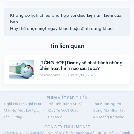
Không có lịch chiếu phù hợp với điều kiện tìm kiếm của
bạn.
Hãy thử chọn một ngày khác hoặc định dạng khác.
Tin liên quan
[TỔNG HỢP] Disney sẽ phát hành những
phim hoạt hình nào sau Luca?
bluemoon28 ·
08:30 01/08/2021
PHIM VIỆT SẮP CHIẾU
Nghỉ Hè Sợ Nghỉ Hưu
Hộ Linh Tráng Sĩ: Bí Ẩn Mộ Vua Đinh
Trại Buôn Người
Mãi Nợ Một Lời Tạm Biệt
Quý Tử Vượt Giàu
Bóng Ma Nhà Hát
Lên Hương
Út Lan 2
Án Mạng Karaoke
CÔNG TY TNHH MONET
Số ĐKKD: 0315367026 · Nơi cấp: Sở kế hoạch và đầu tư Tp. Hồ Chí Minh