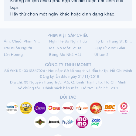
Không có lịch chiếu phù hợp với điều kiện tìm kiếm của
bạn.
Hãy thử chọn một ngày khác hoặc định dạng khác.
PHIM VIỆT SẮP CHIẾU
Ám: Chuỗi Phim Ngắn Linh Dị
Nghỉ Hè Sợ Nghỉ Hưu
Hộ Linh Tráng Sĩ: Bí Ẩn Mộ Vua Đinh
Trại Buôn Người
Mãi Nợ Một Lời Tạm Biệt
Quý Tử Vượt Giàu
Lên Hương
Bóng Ma Nhà Hát
Út Lan 2
CÔNG TY TNHH MONET
Số ĐKKD: 0315367026 · Nơi cấp: Sở kế hoạch và đầu tư Tp. Hồ Chí Minh
· Đăng ký lần đầu ngày 01/11/2018
Địa chỉ: 33 Nguyễn Trung Trực, P.5, Q. Bình Thạnh, Tp. Hồ Chí Minh
Về chúng tôi
·
Chính sách bảo mật
·
Hỗ trợ
·
Liên hệ
· v8.1
ĐỐI TÁC