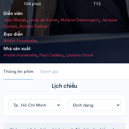
104 phút
T13
Diễn viên
Jean Marais
,
Louis de Funès
,
Mylène Demongeot
,
Jacques
Dynam
,
Robert Dalban
Đạo diễn
André Hunebelle
Nhà sản xuất
André Hunebelle
,
Paul Cadéac
,
Luciano Ercoli
Thông tin phim
Đánh giá
Lịch chiếu