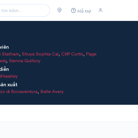
Hỗ trợ
viên
n Statham
,
Shuya Sophia Cai
,
Cliff Curtis
,
Page
edy
,
Sienna Guillory
diễn
Wheatley
sản xuất
zo di Bonaventura
,
Belle Avery