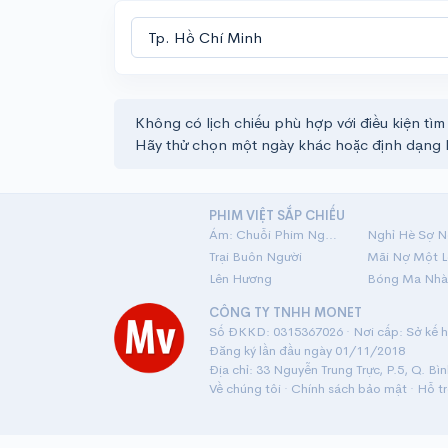
Không có lịch chiếu phù hợp với điều kiện tìm
Hãy thử chọn một ngày khác hoặc định dạng 
PHIM VIỆT SẮP CHIẾU
Ám: Chuỗi Phim Ngắn Linh Dị
Nghỉ Hè Sợ N
Trại Buôn Người
Lên Hương
Bóng Ma Nhà
CÔNG TY TNHH MONET
Số ĐKKD: 0315367026 · Nơi cấp: Sở kế ho
Đăng ký lần đầu ngày 01/11/2018
Địa chỉ: 33 Nguyễn Trung Trực, P.5, Q. Bì
Về chúng tôi
·
Chính sách bảo mật
·
Hỗ t