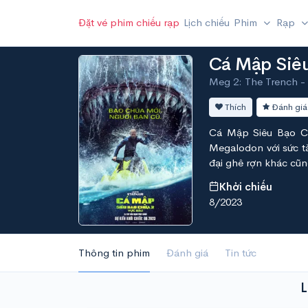
Đặt vé phim chiếu rạp
Lịch chiếu
Phim
Rạp
Cá Mập Siêu
Meg 2: The Trench - A
Thích
Đánh giá
Cá Mập Siêu Bạo Ch
Megalodon với sức tà
đại ghê rợn khác cũn
Khởi chiếu
8/2023
Thông tin phim
Đánh giá
Tin tức
L