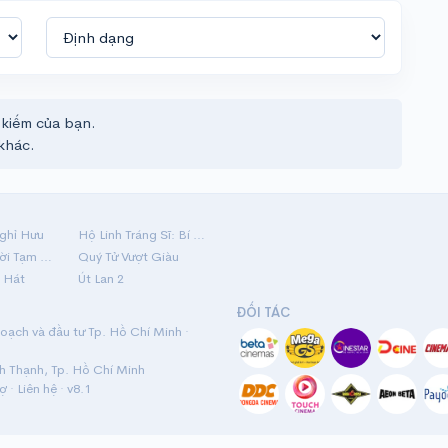
 kiếm của bạn.
khác.
ghỉ Hưu
Hộ Linh Tráng Sĩ: Bí Ẩn Mộ Vua Đinh
Mãi Nợ Một Lời Tạm Biệt
Quý Tử Vượt Giàu
 Hát
Út Lan 2
ĐỐI TÁC
ạch và đầu tư Tp. Hồ Chí Minh ·
nh Thạnh, Tp. Hồ Chí Minh
rợ
·
Liên hệ
· v8.1