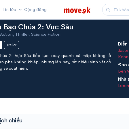
Tin tức
Cộng đồng
 Bạo Chúa 2: Vực Sâu
ction, Thriller, Science Fiction
Diễn 
Trailer
Jaso
úa 2: Vực Sâu tiếp tục xoay quanh cá mập khổng lồ
Kenn
n phá khủng khiếp, nhưng lần này, rất nhiều sinh vật cổ
Đạo 
g sẽ xuất hiện.
Ben 
Nhà 
Loren
ịch chiếu