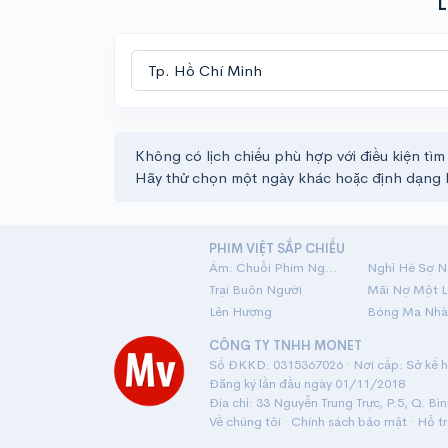
L
Không có lịch chiếu phù hợp với điều kiện tìm
Hãy thử chọn một ngày khác hoặc định dạng 
PHIM VIỆT SẮP CHIẾU
Ám: Chuỗi Phim Ngắn Linh Dị
Nghỉ Hè Sợ N
Trại Buôn Người
Lên Hương
Bóng Ma Nhà
CÔNG TY TNHH MONET
Số ĐKKD: 0315367026 · Nơi cấp: Sở kế ho
Đăng ký lần đầu ngày 01/11/2018
Địa chỉ: 33 Nguyễn Trung Trực, P.5, Q. Bì
Về chúng tôi
·
Chính sách bảo mật
·
Hỗ t