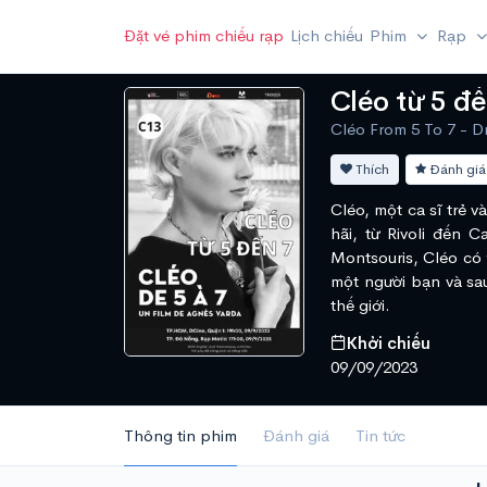
Đặt vé phim chiếu rạp
Lịch chiếu
Phim
Rạp
Cléo từ 5 đế
Cléo From 5 To 7 - 
Thích
Đánh giá
Cléo, một ca sĩ trẻ 
hãi, từ Rivoli đến 
Montsouris, Cléo có 
một người bạn và sau
thế giới.
Khởi chiếu
09/09/2023
Thông tin phim
Đánh giá
Tin tức