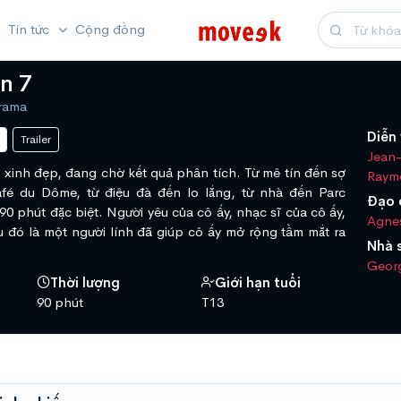
Tin tức
Cộng đồng
n 7
Drama
Diễn 
Trailer
Jean-
và xinh đẹp, đang chờ kết quả phân tích. Từ mê tín đến sợ
Raym
Café du Dôme, từ điệu đà đến lo lắng, từ nhà đến Parc
Đạo 
90 phút đặc biệt. Người yêu của cô ấy, nhạc sĩ của cô ấy,
Agne
 đó là một người lính đã giúp cô ấy mở rộng tầm mắt ra
Nhà 
Geor
Thời lượng
Giới hạn tuổi
90 phút
T13