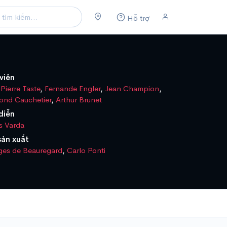
Hỗ trợ
viên
Pierre Taste
,
Fernande Engler
,
Jean Champion
,
ond Cauchetier
,
Arthur Brunet
diễn
s Varda
sản xuất
ges de Beauregard
,
Carlo Ponti