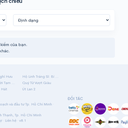
ịch chiếu
 kiếm của bạn.
khác.
ghỉ Hưu
Hộ Linh Tráng Sĩ: Bí Ẩn Mộ Vua Đinh
Mãi Nợ Một Lời Tạm Biệt
Quý Tử Vượt Giàu
 Hát
Út Lan 2
ĐỐI TÁC
ạch và đầu tư Tp. Hồ Chí Minh ·
nh Thạnh, Tp. Hồ Chí Minh
rợ
·
Liên hệ
· v8.1