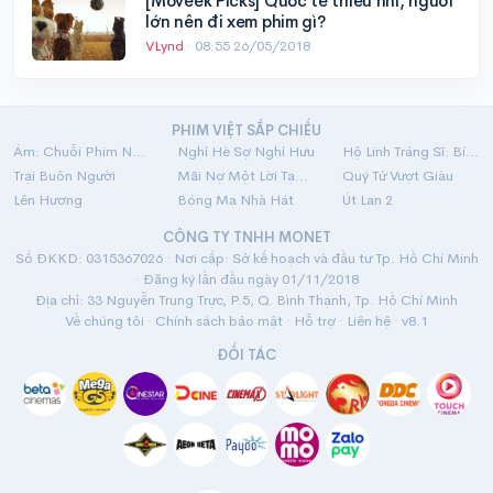
[Moveek Picks] Quốc tế thiếu nhi, người
lớn nên đi xem phim gì?
VLynd
·
08:55 26/05/2018
PHIM VIỆT SẮP CHIẾU
Ám: Chuỗi Phim Ngắn Linh Dị
Nghỉ Hè Sợ Nghỉ Hưu
Hộ Linh Tráng Sĩ: Bí Ẩn Mộ Vua Đinh
Trại Buôn Người
Mãi Nợ Một Lời Tạm Biệt
Quý Tử Vượt Giàu
Lên Hương
Bóng Ma Nhà Hát
Út Lan 2
CÔNG TY TNHH MONET
Số ĐKKD: 0315367026 · Nơi cấp: Sở kế hoạch và đầu tư Tp. Hồ Chí Minh
· Đăng ký lần đầu ngày 01/11/2018
Địa chỉ: 33 Nguyễn Trung Trực, P.5, Q. Bình Thạnh, Tp. Hồ Chí Minh
Về chúng tôi
·
Chính sách bảo mật
·
Hỗ trợ
·
Liên hệ
· v8.1
ĐỐI TÁC