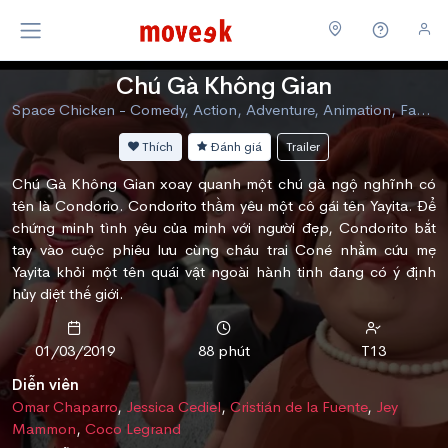
Chú Gà Không Gian
Space Chicken - Comedy, Action, Adventure, Animation, Family
Thích
Đánh giá
Trailer
Chú Gà Không Gian xoay quanh một chú gà ngộ nghĩnh có
tên là Condorio. Condorito thầm yêu một cô gái tên Yayita. Để
chứng minh tình yêu của minh với người đẹp, Condorito bắt
tay vào cuộc phiêu lưu cùng cháu trai Coné nhằm cứu mẹ
Yayita khỏi một tên quái vật ngoài hành tinh đang có ý định
hủy diệt thế giới.
01/03/2019
88 phút
T13
Diễn viên
Omar Chaparro
,
Jessica Cediel
,
Cristián de la Fuente
,
Jey
Mammon
,
Coco Legrand