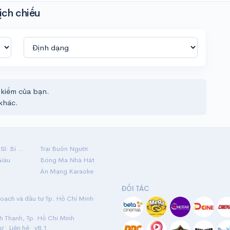
ịch chiếu
 kiếm của bạn.
khác.
Hộ Linh Tráng Sĩ: Bí Ẩn Mộ Vua Đinh
Trại Buôn Người
Giàu
Bóng Ma Nhà Hát
Án Mạng Karaoke
ĐỐI TÁC
ạch và đầu tư Tp. Hồ Chí Minh ·
nh Thạnh, Tp. Hồ Chí Minh
rợ
·
Liên hệ
· v8.1