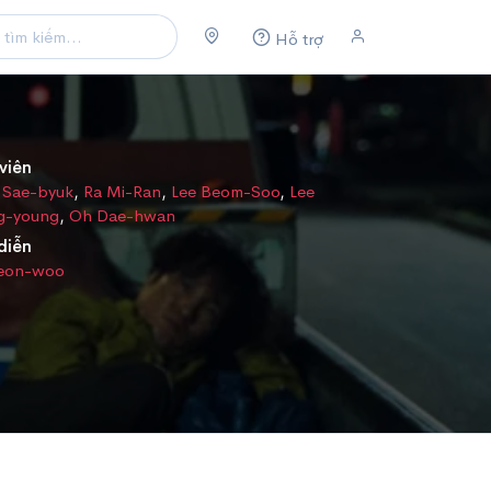
Hỗ trợ
viên
 Sae-byuk
,
Ra Mi-Ran
,
Lee Beom-Soo
,
Lee
g-young
,
Oh Dae-hwan
diễn
Yeon-woo