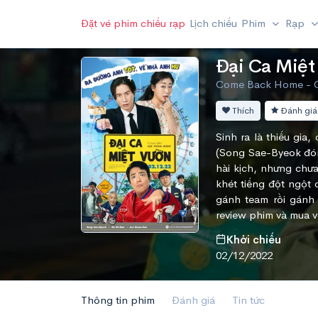
Đặt vé phim chiếu rạp
Lịch chiếu
Phim
Rạp
Đại Ca Miệt
Come Back Home - 
Thích
Đánh giá
Sinh ra là thiếu gia
(Song Sae-Byeok đóng
hài kịch, nhưng chưa
khét tiếng đột ngột 
gánh team rồi gánh 
review phim và mua 
Khởi chiếu
02/12/2022
Thông tin phim
Đánh giá
Tin tức