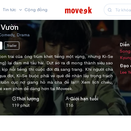
Tin tức
Cộng đồng
 Vườn
Comedy, Drama
Diễn 
Trailer
Song
, con trai của ông trùm khét tiếng một vùng, nhưng Ki-Se
Kyun
) lại đam mê tấu hài. Dứt áo ra đi mong thành siêu sao
Đạo 
 kịp nổi tiếng thì cuộc đời đã sang trang. Khi người cha
Lee 
qua đời, Ki-Se buộc phải về quê để nhận lấy trọng trách
luôn cục nợ giang hồ mà cha để lại!!! Xem lịch chiếu,
vé xem phim dễ dàng hơn tại Moveek.
Thời lượng
Giới hạn tuổi
119 phút
T16