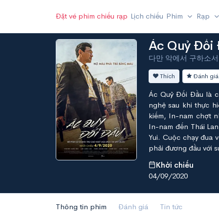
Đặt vé phim chiếu rạp
Lịch chiếu
Phim
Rạp
Ác Quỷ Đối
다만 악에서 구하소서 - A
Thích
Đánh giá
Ác Quỷ Đối Đầu là c
nghệ sau khi thực h
kiếm, In-nam chợt n
In-nam đến Thái Lan
Yui. Cuộc chạy đua v
phải đương đầu với s
Khởi chiếu
04/09/2020
Thông tin phim
Đánh giá
Tin tức