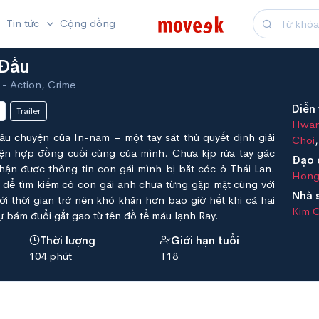
Tin tức
Cộng đồng
 Đầu
ction, Crime
Diễn 
Trailer
Hwan
âu chuyện của In-nam – một tay sát thủ quyết định giải
Choi
iện hợp đồng cuối cùng của mình. Chưa kịp rửa tay gác
Đạo 
hận được thông tin con gái mình bị bắt cóc ở Thái Lan.
Hong
 để tìm kiếm cô con gái anh chưa từng gặp mặt cùng với
Nhà 
ới thời gian trở nên khó khăn hơn bao giờ hết khi cả hai
Kim 
ự bám đuổi gắt gao từ tên đồ tể máu lạnh Ray.
Thời lượng
Giới hạn tuổi
104 phút
T18