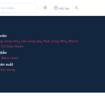
Hỗ trợ
viên
g Jung-min
,
Lee Jung-jae
,
Park Jung-Min
,
Moon
,
Oh Dae-hwan
diễn
 Won-chan
sản xuất
Chul-yong