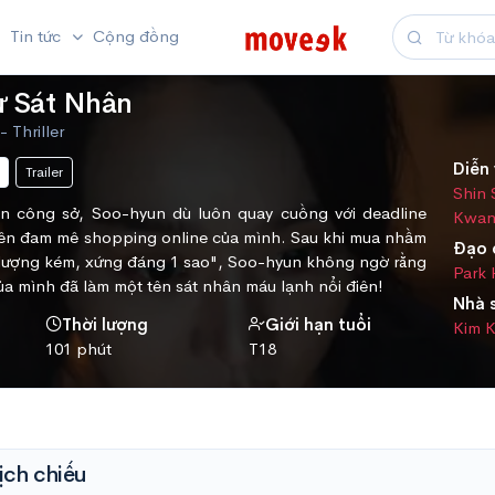
Tin tức
Cộng đồng
ừ Sát Nhân
 Thriller
Diễn 
Trailer
Shin
n công sở, Soo-hyun dù luôn quay cuồng với deadline
Kwan
n đam mê shopping online của mình. Sau khi mua nhầm
Đạo 
lượng kém, xứng đáng 1 sao", Soo-hyun không ngờ rằng
Park
ủa mình đã làm một tên sát nhân máu lạnh nổi điên!
Nhà 
Thời lượng
Giới hạn tuổi
Kim 
101 phút
T18
ịch chiếu