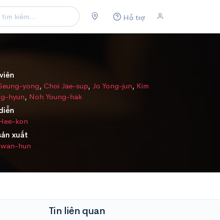
Hỗ trợ
viên
 Seung-yong
,
Choi Jae-sup
,
Jo Yong-jun
,
Kim
g-hyun
,
Noh Young-hak
diễn
 Hee-kon
sản xuất
Kwan-hun
Tin liên quan