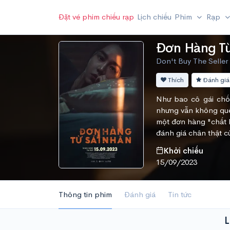
Đặt vé phim chiếu rạp
Lịch chiếu
Phim
Rạp
Đơn Hàng T
Don't Buy The Seller -
Thích
Đánh giá
Như bao cô gái chố
nhưng vẫn không quê
một đơn hàng "chất 
đánh giá chân thật c
Khởi chiếu
15/09/2023
Thông tin phim
Đánh giá
Tin tức
L