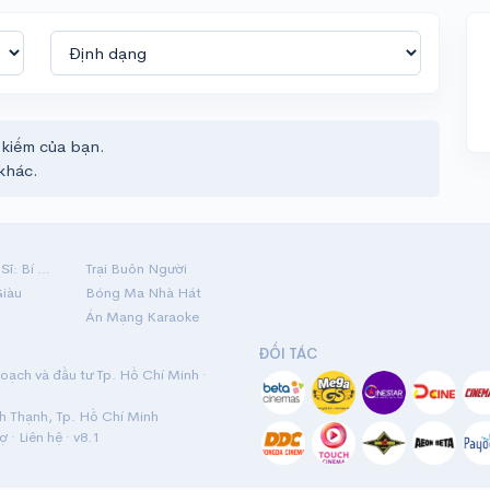
 kiếm của bạn.
khác.
Hộ Linh Tráng Sĩ: Bí Ẩn Mộ Vua Đinh
Trại Buôn Người
Giàu
Bóng Ma Nhà Hát
Án Mạng Karaoke
ĐỐI TÁC
ạch và đầu tư Tp. Hồ Chí Minh ·
nh Thạnh, Tp. Hồ Chí Minh
rợ
·
Liên hệ
· v8.1