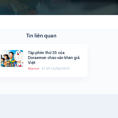
Tin liên quan
Tập phim thứ 35 của
Doraemon chào sân khán giả
Việt
MarsLe
·
21:25 16/06/2015