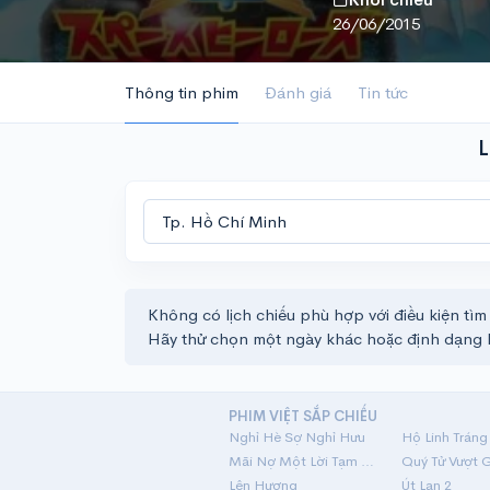
26/06/2015
Thông tin phim
Đánh giá
Tin tức
L
Không có lịch chiếu phù hợp với điều kiện tìm
Hãy thử chọn một ngày khác hoặc định dạng 
PHIM VIỆT SẮP CHIẾU
Nghỉ Hè Sợ Nghỉ Hưu
Mãi Nợ Một Lời Tạm Biệt
Quý Tử Vượt 
Lên Hương
Út Lan 2