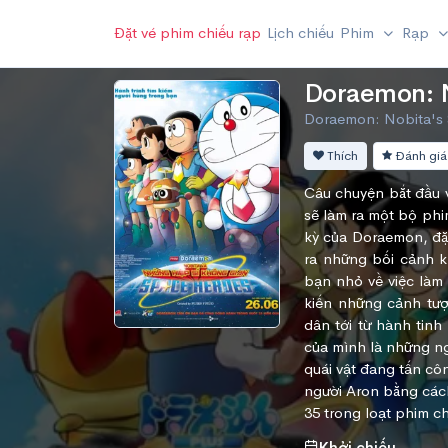
Đặt vé phim chiếu rạp
Lịch chiếu
Phim
Rạp
Doraemon: 
Doraemon: Nobita's 
Thích
Đánh giá
Câu chuyện bắt đầu 
sẽ làm ra một bộ phi
kỳ của Doraemon, đặc
ra những bối cảnh 
bạn nhỏ về việc làm
kiến những cảnh tượ
dân tới từ hành tin
của mình là những ng
quái vật đang tấn c
người Aron bằng cách
35 trong loạt phim c
Khởi chiếu