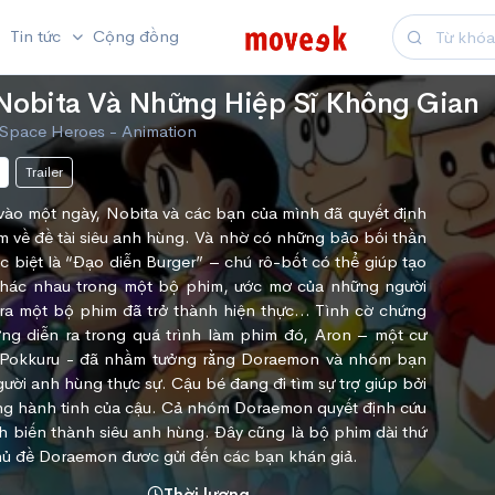
Tin tức
Cộng đồng
Nobita Và Những Hiệp Sĩ Không Gian
Space Heroes - Animation
Trailer
vào một ngày, Nobita và các bạn của mình đã quyết định
m về đề tài siêu anh hùng. Và nhờ có những bảo bối thần
 biệt là “Đạo diễn Burger” – chú rô-bốt có thể giúp tạo
khác nhau trong một bộ phim, ước mơ của những người
 ra một bộ phim đã trở thành hiện thực… Tình cờ chứng
ng diễn ra trong quá trình làm phim đó, Aron – một cư
h Pokkuru - đã nhầm tưởng rằng Doraemon và nhóm bạn
ười anh hùng thực sự. Cậu bé đang đi tìm sự trợ giúp bởi
ông hành tinh của cậu. Cả nhóm Doraemon quyết định cứu
 biến thành siêu anh hùng. Đây cũng là bộ phim dài thứ
hủ đề Doraemon đươc gửi đến các bạn khán giả.
Thời lượng