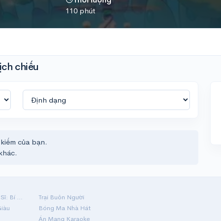
110 phút
ịch chiếu
 kiếm của bạn.
khác.
Hộ Linh Tráng Sĩ: Bí Ẩn Mộ Vua Đinh
Trại Buôn Người
Giàu
Bóng Ma Nhà Hát
Án Mạng Karaoke