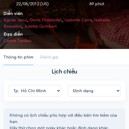
22/08/2012 (US)
89 phút
Diễn viên
Agnès Jaoui
,
Denis Podalydès
,
Isabelle Carré
,
Isabella
Rossellini
,
Juliette Gombert
Đạo diễn
Carine Tardieu
Thông tin phim
Đánh giá
Lịch chiếu
Không có lịch chiếu phù hợp với điều kiện tìm kiếm của
bạn.
Hãy thử chọn một ngày khác hoặc định dạng khác.