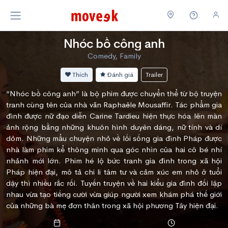
Nhóc bồ công anh
Comedy, Family
Thích
Đánh giá
Trailer
“Nhóc bồ công anh” là bộ phim được chuyển thể từ bộ truyện
tranh cùng tên của nhà văn Raphaële Mousaffir. Tác phẩm gia
đình được nữ đạo diễn Carine Tardieu hiện thực hóa lên màn
ảnh rộng bằng những khuôn hình duyên dáng, nữ tính và dí
dỏm. Những mẩu chuyện nhỏ về lối sống gia đình Pháp được
nhà làm phim kể thông minh qua góc nhìn của hai cô bé nhí
nhảnh mới lớn. Phim hé lộ bức tranh gia đình trong xã hội
Pháp hiện đại, mô tả chi li tâm tư và cảm xúc em nhỏ ở tuổi
dậy thì nhiều rắc rối. Tuyến truyện về hai kiểu gia đình đối lập
nhau vừa tạo tiếng cười vừa giúp người xem khám phá thế giới
của những bà mẹ đơn thân trong xã hội phương Tây hiện đại.