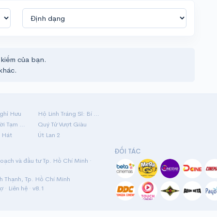
 kiếm của bạn.
khác.
ghỉ Hưu
Hộ Linh Tráng Sĩ: Bí Ẩn Mộ Vua Đinh
Mãi Nợ Một Lời Tạm Biệt
Quý Tử Vượt Giàu
 Hát
Út Lan 2
ĐỐI TÁC
ạch và đầu tư Tp. Hồ Chí Minh ·
nh Thạnh, Tp. Hồ Chí Minh
rợ
·
Liên hệ
· v8.1