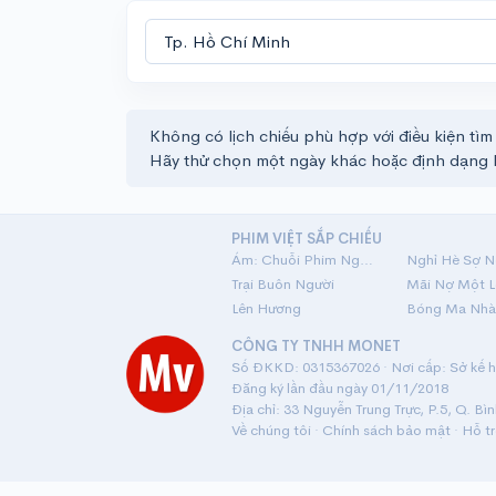
Không có lịch chiếu phù hợp với điều kiện tìm
Hãy thử chọn một ngày khác hoặc định dạng 
PHIM VIỆT SẮP CHIẾU
Ám: Chuỗi Phim Ngắn Linh Dị
Nghỉ Hè Sợ N
Trại Buôn Người
Lên Hương
Bóng Ma Nhà
CÔNG TY TNHH MONET
Số ĐKKD: 0315367026 · Nơi cấp: Sở kế ho
Đăng ký lần đầu ngày 01/11/2018
Địa chỉ: 33 Nguyễn Trung Trực, P.5, Q. Bì
Về chúng tôi
·
Chính sách bảo mật
·
Hỗ t