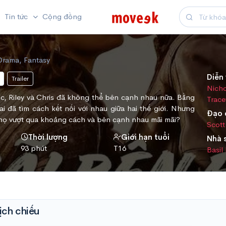
Tin tức
Cộng đồng
Drama, Fantasy
Diễn 
Trailer
Nicho
c, Riley và Chris đã không thể bên cạnh nhau nữa. Bằng
Trace
 đã tìm cách kết nối với nhau giữa hai thế giới. Nhưng
Đạo 
p họ vượt qua khoảng cách và bên cạnh nhau mãi mãi?
Scott
Thời lượng
Giới hạn tuổi
Nhà 
93 phút
T16
Basil
ịch chiếu