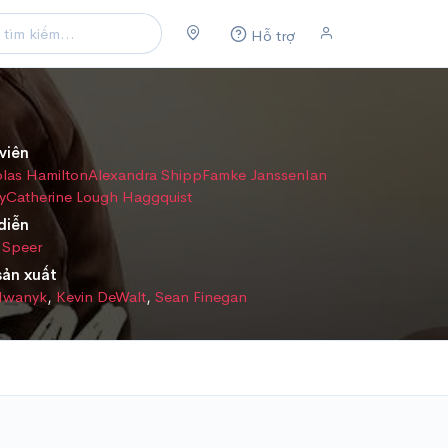
Hỗ trợ
viên
las Hamilton
Alexandra Shipp
Famke Janssen
Ian
y
Catherine Lough Haggquist
diễn
 Speer
sản xuất
 Iwanyk
,
Kevin DeWalt
,
Sean Finegan