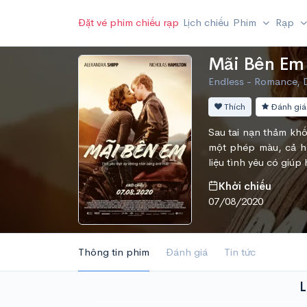
Đặt vé phim chiếu rạp
Lịch chiếu
Phim
Rạp
Mãi Bên Em
Endless - Romance, 
Thích
Đánh giá
Sau tai nạn thảm khố
một phép màu, cả hai
liệu tình yêu có giú
Khởi chiếu
07/08/2020
Thông tin phim
Đánh giá
Tin tức
L