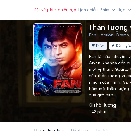
Đặt vé phim chiếu rạp
Lịch chiếu
Phim
Rạp
Thần Tượng 
Fan - Action, Drama, 
Thích
Đánh giá
Fan là câu chuyện v
Aryan Khanna đến cu
một vị thần. Gaurav
của thần tượng vì cậ
nhiệm của mình. Và k
hâm mộ thần tượng c
quá giới hạn.
Thời lượng
142 phút
Thông tin phim
Đánh giá
Tin tức