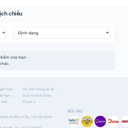
ịch chiếu
 kiếm của bạn.
khác.
ghỉ Hưu
Hộ Linh Tráng Sĩ: Bí Ẩn Mộ Vua Đinh
Mãi Nợ Một Lời Tạm Biệt
Quý Tử Vượt Giàu
 Hát
Út Lan 2
ĐỐI TÁC
ạch và đầu tư Tp. Hồ Chí Minh ·
nh Thạnh, Tp. Hồ Chí Minh