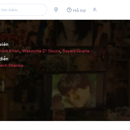
Hỗ trợ
viên
rukh Khan
,
Waluscha D' Souza
,
Sayani Gupta
diễn
esh Sharma