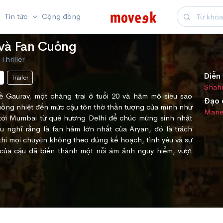
Tin tức
Cộng đồng
và Fan Cuồng
Thriller
Diễn 
Trailer
Shah
ề Gaurav, một chàng trai ở tuổi 20 và hâm mộ siêu sao
Đạo 
ồng nhiệt đến mức cậu tôn thờ thần tượng của mình như
Mane
 tới Mumbai từ quê hương Delhi để chúc mừng sinh nhật
u nghĩ rằng là fan hâm lớn nhất của Aryan, đó là trách
hi mọi chuyện không theo đúng kế hoạch, tình yêu và sự
ủa cậu đã biến thành một nỗi ám ảnh nguy hiểm, vượt