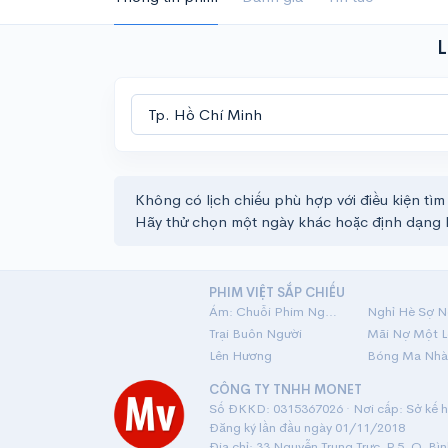
L
Không có lịch chiếu phù hợp với điều kiện tìm
Hãy thử chọn một ngày khác hoặc định dạng 
PHIM VIỆT SẮP CHIẾU
Ám: Chuỗi Phim Ngắn Linh Dị
Nghỉ Hè Sợ N
Trại Buôn Người
Lên Hương
Bóng Ma Nhà
CÔNG TY TNHH MONET
Số ĐKKD: 0315367026 · Nơi cấp: Sở kế ho
Đăng ký lần đầu ngày 01/11/2018
Địa chỉ: 33 Nguyễn Trung Trực, P.5, Q. Bì