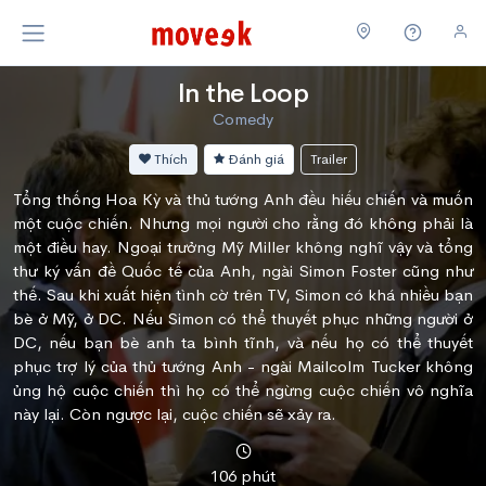
In the Loop
Comedy
Thích
Đánh giá
Trailer
Tổng thống Hoa Kỳ và thủ tướng Anh đều hiếu chiến và muốn
một cuộc chiến. Nhưng mọi người cho rằng đó không phải là
một điều hay. Ngoại trưởng Mỹ Miller không nghĩ vậy và tổng
thư ký vấn đề Quốc tế của Anh, ngài Simon Foster cũng như
thế. Sau khi xuất hiện tình cờ trên TV, Simon có khá nhiều bạn
bè ở Mỹ, ở DC. Nếu Simon có thể thuyết phục những người ở
DC, nếu bạn bè anh ta bình tĩnh, và nếu họ có thể thuyết
phục trợ lý của thủ tướng Anh - ngài Mailcolm Tucker không
ủng hộ cuộc chiến thì họ có thể ngừng cuộc chiến vô nghĩa
này lại. Còn ngược lại, cuộc chiến sẽ xảy ra.
106 phút