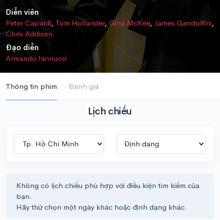
Diễn viên
Peter Capaldi
,
Tom Hollander
,
Gina McKee
,
James Gandolfini
,
Chris Addison
Đạo diễn
Armando Iannucci
Thông tin phim
Đánh giá
Lịch chiếu
Không có lịch chiếu phù hợp với điều kiện tìm kiếm của
bạn.
Hãy thử chọn một ngày khác hoặc định dạng khác.