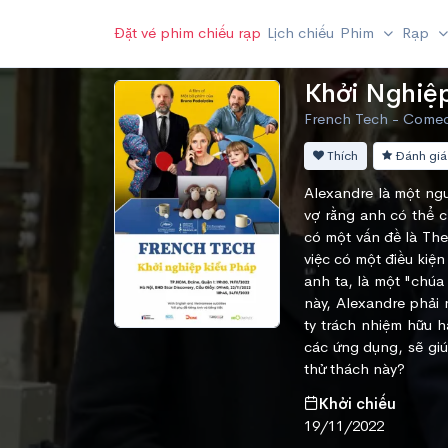
Đặt vé phim chiếu rạp
Lịch chiếu
Phim
Rạp
Khởi Nghiệ
French Tech - Come
Thích
Đánh giá
Alexandre là một ngư
vợ rằng anh có thể c
có một vấn đề là The
việc có một điều kiện
anh ta, là một "chúa
này, Alexandre phải 
ty trách nhiệm hữu h
các ứng dụng, sẽ giú
thử thách này?
Khởi chiếu
19/11/2022