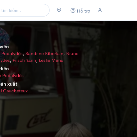
Hỗ trợ
viên
 Podalydès
,
Sandrine Kiberlain
,
Bruno
lydès
,
Frisch Yann
,
Leslie Menu
diễn
o Podalydès
sản xuất
al Caucheteux