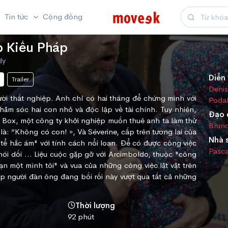
Tin tức
Cộng đồng
p Kiểu Pháp
dy
Diễn 
Trailer
Denis
ời thất nghiệp. Anh chỉ có hai tháng để chứng minh với
Poda
hăm sóc hai con nhỏ và độc lập về tài chính. Tuy nhiên,
Đạo 
 Box, một công ty khởi nghiệp muốn thuê anh ta làm thử
Brun
 là: “Không có con! », Và Séverine, cấp trên tương lai của
Nhà 
 tể hắc ám" với tính cách nổi loạn. Để có được công việc
Pasc
nói dối ... Liệu cuộc gặp gỡ với Arcimboldo, thuộc "công
ạn một mình tôi" và vua của những công việc lặt vặt trên
p người đàn ông đang bối rối này vượt qua tất cả những
Thời lượng
92 phút