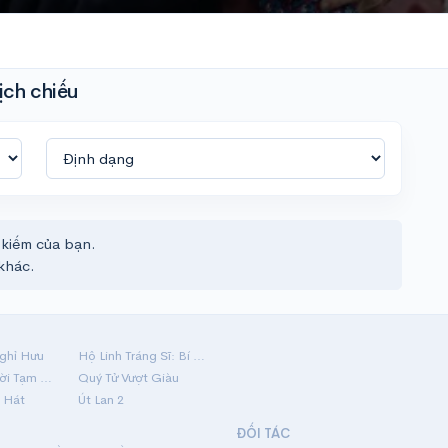
ịch chiếu
 kiếm của bạn.
khác.
ghỉ Hưu
Hộ Linh Tráng Sĩ: Bí Ẩn Mộ Vua Đinh
Mãi Nợ Một Lời Tạm Biệt
Quý Tử Vượt Giàu
 Hát
Út Lan 2
ĐỐI TÁC