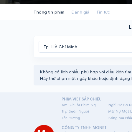
Thông tin phim
Đánh giá
Tin tức
L
Không có lịch chiếu phù hợp với điều kiện tìm
Hãy thử chọn một ngày khác hoặc định dạng 
PHIM VIỆT SẮP CHIẾU
Ám: Chuỗi Phim Ngắn Linh Dị
Nghỉ Hè Sợ N
Trại Buôn Người
Lên Hương
Bóng Ma Nhà
CÔNG TY TNHH MONET