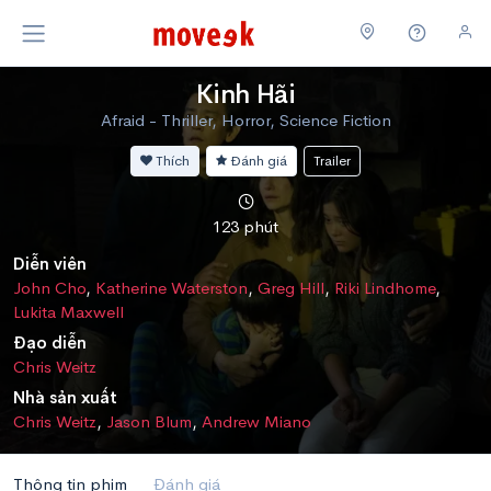
Kinh Hãi
Afraid - Thriller, Horror, Science Fiction
Thích
Đánh giá
Trailer
123 phút
Diễn viên
John Cho
,
Katherine Waterston
,
Greg Hill
,
Riki Lindhome
,
Lukita Maxwell
Đạo diễn
Chris Weitz
Nhà sản xuất
Chris Weitz
,
Jason Blum
,
Andrew Miano
Thông tin phim
Đánh giá