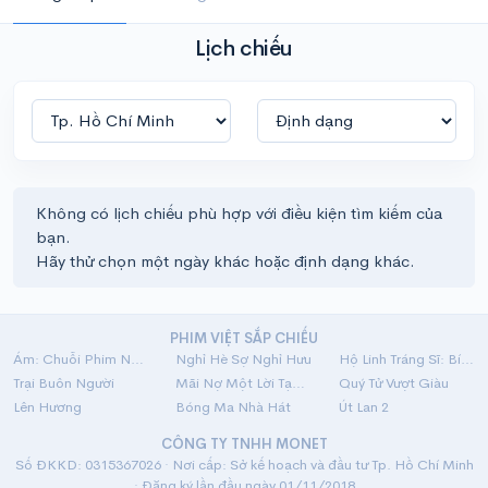
Lịch chiếu
Không có lịch chiếu phù hợp với điều kiện tìm kiếm của
bạn.
Hãy thử chọn một ngày khác hoặc định dạng khác.
PHIM VIỆT SẮP CHIẾU
Ám: Chuỗi Phim Ngắn Linh Dị
Nghỉ Hè Sợ Nghỉ Hưu
Hộ Linh Tráng Sĩ: Bí Ẩn Mộ Vua Đinh
Trại Buôn Người
Mãi Nợ Một Lời Tạm Biệt
Quý Tử Vượt Giàu
Lên Hương
Bóng Ma Nhà Hát
Út Lan 2
CÔNG TY TNHH MONET
Số ĐKKD: 0315367026 · Nơi cấp: Sở kế hoạch và đầu tư Tp. Hồ Chí Minh
· Đăng ký lần đầu ngày 01/11/2018