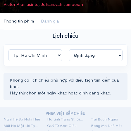
Victor Pramusinto
,
Johansyah Jumberan
Thông tin phim
Đánh giá
Lịch chiếu
Không có lịch chiếu phù hợp với điều kiện tìm kiếm của
bạn.
Hãy thử chọn một ngày khác hoặc định dạng khác.
PHIM VIỆT SẮP CHIẾU
Nghỉ Hè Sợ Nghỉ Hưu
Hộ Linh Tráng Sĩ: Bí Ẩn Mộ Vua Đinh
Trại Buôn Người
Mãi Nợ Một Lời Tạm Biệt
Quý Tử Vượt Giàu
Bóng Ma Nhà Hát