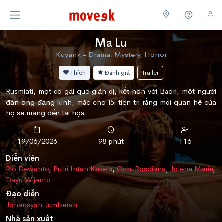
Ma Lu
Kuyank - Drama, Mystery, Horror
Thích
Đánh giá
Trailer
Rusmiati, một cô gái quê giản dị, kết hôn với Badri, một người
đàn ông đáng kính, mặc cho lời tiên tri rằng mối quan hệ của
họ sẽ mang đến tai họa.
19/06/2026
98 phút
T16
Diễn viên
Rio Dewanto
,
Putri Intan Kasela
,
Ochi Rosdiana
,
Jolene Marie
,
Dayu Wijanto
Đạo diễn
Johansyah Jumberan
Nhà sản xuất