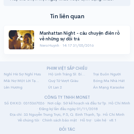
Tin liên quan
Manhattan Night - câu chuyện điên rồ
về những sự dối trá
NeroHuynh ·
14:17 31/05/2016
PHIM VIỆT SẮP CHIẾU
Nghỉ Hè Sợ Nghỉ Hưu
Hộ Linh Tráng Sĩ: Bí Ẩn Mộ Vua Đinh
Trại Buôn Người
Mãi Nợ Một Lời Tạm Biệt
Quý Tử Vượt Giàu
Bóng Ma Nhà Hát
Lên Hương
Út Lan 2
Án Mạng Karaoke
CÔNG TY TNHH MONET
Số ĐKKD: 0315367026 · Nơi cấp: Sở kế hoạch và đầu tư Tp. Hồ Chí Minh
· Đăng ký lần đầu ngày 01/11/2018
Địa chỉ: 33 Nguyễn Trung Trực, P.5, Q. Bình Thạnh, Tp. Hồ Chí Minh
Về chúng tôi
·
Chính sách bảo mật
·
Hỗ trợ
·
Liên hệ
· v8.1
ĐỐI TÁC