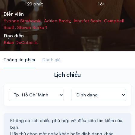
120 phút
16+
Diễn viên
Yvonne Strahovski
,
Adrien Brody
,
Jennifer Beals
,
Campbell
Scott
,
Steven Berkoff
Đạo diễn
Brian DeCubellis
Thông tin phim
Đánh giá
Lịch chiếu
Không có lịch chiếu phù hợp với điều kiện tìm kiếm của
bạn.
Hãy thử chọn một ngày khác hoặc định dạng khác.