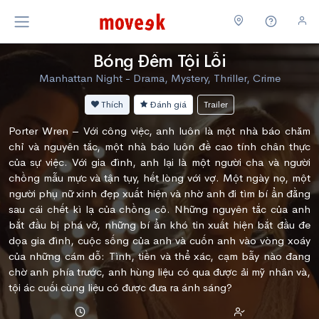
Bóng Đêm Tội Lỗi
Manhattan Night - Drama, Mystery, Thriller, Crime
Thích
Đánh giá
Trailer
Porter Wren – Với công việc, anh luôn là một nhà báo chăm
chỉ và nguyên tắc, một nhà báo luôn đề cao tính chân thực
của sự việc. Với gia đình, anh lại là một người cha và người
chồng mẫu mực và tận tụy, hết lòng với vợ. Một ngày nọ, một
người phụ nữ xinh đẹp xuất hiện và nhờ anh đi tìm bí ẩn đằng
sau cái chết kì lạ của chồng cô. Những nguyên tắc của anh
bắt đầu bị phá vỡ, những bí ẩn khó tin xuất hiện bắt đầu đe
dọa gia đình, cuộc sống của anh và cuốn anh vào vòng xoáy
của những cám dỗ: Tình, tiền và thể xác, cạm bẫy nào đang
chờ anh phía trước, anh hùng liệu có qua được ải mỹ nhân và,
tội ác cuối cùng liệu có được đưa ra ánh sáng?