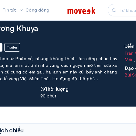
Tin tức
Cộng đồng
ương Khuya
Diễn 
Trailer
Trần
 học từ Pháp về, nhưng không thích làm công chức hay
Mậu
ta, mà lên một tỉnh nhỏ vùng cao nguyên mở tiệm sửa xe
Đạo 
ạn cũ cùng cô em gái, hai anh em này xúi bẩy anh chàng
Bùi 
ốc tế vùng Việt Miên Thái. Họ đụng độ thổ phỉ...
Thời lượng
90 phút
ịch chiếu