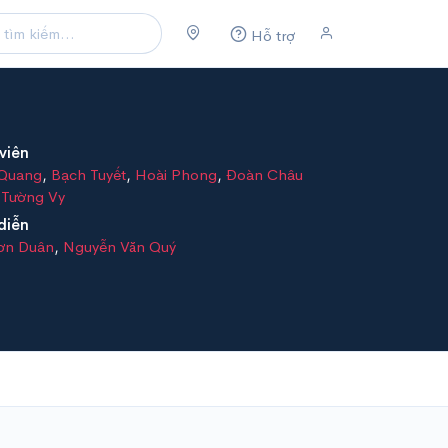
Hỗ trợ
viên
 Quang
,
Bạch Tuyết
,
Hoài Phong
,
Đoàn Châu
,
Tường Vy
diễn
Sơn Duân
,
Nguyễn Văn Quý