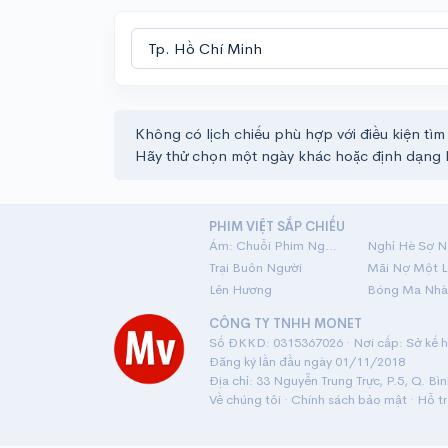
Không có lịch chiếu phù hợp với điều kiện tìm
Hãy thử chọn một ngày khác hoặc định dạng 
PHIM VIỆT SẮP CHIẾU
Ám: Chuỗi Phim Ngắn Linh Dị
Nghỉ Hè Sợ N
Trại Buôn Người
Lên Hương
Bóng Ma Nhà
CÔNG TY TNHH MONET
Số ĐKKD: 0315367026 · Nơi cấp: Sở kế ho
Đăng ký lần đầu ngày 01/11/2018
Địa chỉ: 33 Nguyễn Trung Trực, P.5, Q. Bì
Về chúng tôi
·
Chính sách bảo mật
·
Hỗ t