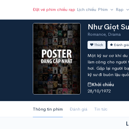
Đặt vé phim chiếu rạp
Lịch chiếu
Phim
Rạp
Như Giọt S
Romance, Drama
Thích
Đánh giá
Một kỹ sư cơ khí du
làm công cho người 
hơi. Gặp lại người b
kỹ sư đi buôn lậu qu
Khởi chiếu
28/10/1972
Thông tin phim
Đánh giá
Tin tức
L