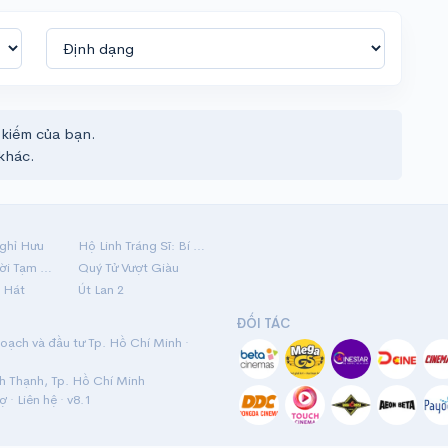
 kiếm của bạn.
khác.
ghỉ Hưu
Hộ Linh Tráng Sĩ: Bí Ẩn Mộ Vua Đinh
Mãi Nợ Một Lời Tạm Biệt
Quý Tử Vượt Giàu
 Hát
Út Lan 2
ĐỐI TÁC
ạch và đầu tư Tp. Hồ Chí Minh ·
nh Thạnh, Tp. Hồ Chí Minh
rợ
·
Liên hệ
· v8.1