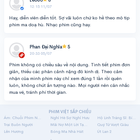
12:15 11/07
Hay, diễn viên diễn tốt. Sợ vãi luôn chứ ko hề theo mô tip
phim ma doạ hù. Nhạc phim cũng hay.
Phan Đại Nghĩa
5
20:33 05/07
Phim không có chiều sâu về nội dung. Tình tiết phim đơn
giản, thiếu các phân cảnh nặng đô kinh dị. Theo cảm
nhận của mình phim này chỉ xem đúng 1 lần rồi quên
luôn, không chút ấn tượng nào. Mọi người nên cân nhắc
mua vé, tránh phí thời gian.
PHIM VIỆT SẮP CHIẾU
Ám: Chuỗi Phim Ngắn Linh Dị
Nghỉ Hè Sợ Nghỉ Hưu
Hộ Linh Tráng Sĩ: Bí Ẩn Mộ Vua Đinh
Trại Buôn Người
Mãi Nợ Một Lời Tạm Biệt
Quý Tử Vượt Giàu
Lên Hương
Bóng Ma Nhà Hát
Út Lan 2