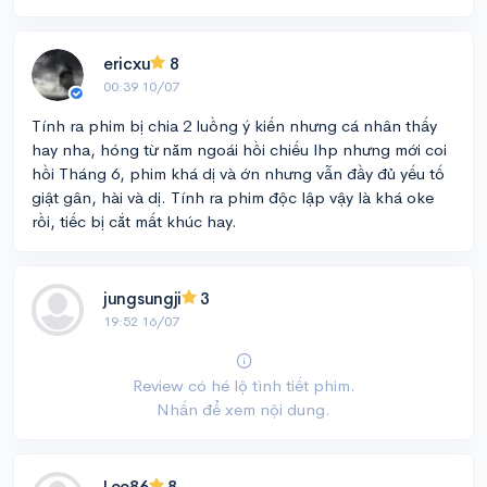
ericxu
8
00:39 10/07
Tính ra phim bị chia 2 luồng ý kiến nhưng cá nhân thấy
hay nha, hóng từ năm ngoái hồi chiếu lhp nhưng mới coi
hồi Tháng 6, phim khá dị và ớn nhưng vẫn đầy đủ yếu tố
giật gân, hài và dị. Tính ra phim độc lập vậy là khá oke
rồi, tiếc bị cắt mất khúc hay.
jungsungji
3
19:52 16/07
Review có hé lộ tình tiết phim.
Nhấn để xem nội dung.
Leo86
8