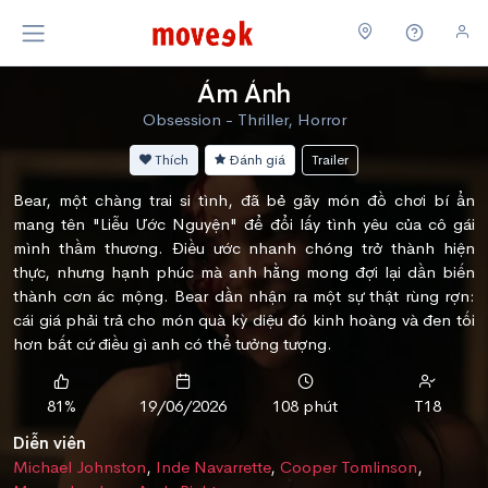
Ám Ảnh
Obsession - Thriller, Horror
Thích
Đánh giá
Trailer
Bear, một chàng trai si tình, đã bẻ gãy món đồ chơi bí ẩn
mang tên "Liễu Ước Nguyện" để đổi lấy tình yêu của cô gái
mình thầm thương. Điều ước nhanh chóng trở thành hiện
thực, nhưng hạnh phúc mà anh hằng mong đợi lại dần biến
thành cơn ác mộng. Bear dần nhận ra một sự thật rùng rợn:
cái giá phải trả cho món quà kỳ diệu đó kinh hoàng và đen tối
hơn bất cứ điều gì anh có thể tưởng tượng.
81%
19/06/2026
108 phút
T18
Diễn viên
Michael Johnston
,
Inde Navarrette
,
Cooper Tomlinson
,