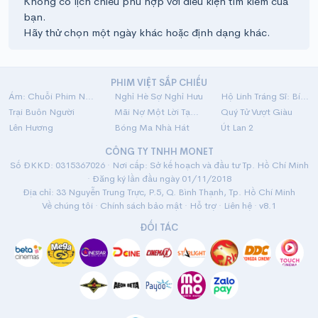
Không có lịch chiếu phù hợp với điều kiện tìm kiếm của
bạn.
Hãy thử chọn một ngày khác hoặc định dạng khác.
PHIM VIỆT SẮP CHIẾU
Ám: Chuỗi Phim Ngắn Linh Dị
Nghỉ Hè Sợ Nghỉ Hưu
Hộ Linh Tráng Sĩ: Bí Ẩn Mộ Vua Đinh
Trại Buôn Người
Mãi Nợ Một Lời Tạm Biệt
Quý Tử Vượt Giàu
Lên Hương
Bóng Ma Nhà Hát
Út Lan 2
CÔNG TY TNHH MONET
Số ĐKKD: 0315367026 · Nơi cấp: Sở kế hoạch và đầu tư Tp. Hồ Chí Minh
· Đăng ký lần đầu ngày 01/11/2018
Địa chỉ: 33 Nguyễn Trung Trực, P.5, Q. Bình Thạnh, Tp. Hồ Chí Minh
Về chúng tôi
·
Chính sách bảo mật
·
Hỗ trợ
·
Liên hệ
· v8.1
ĐỐI TÁC