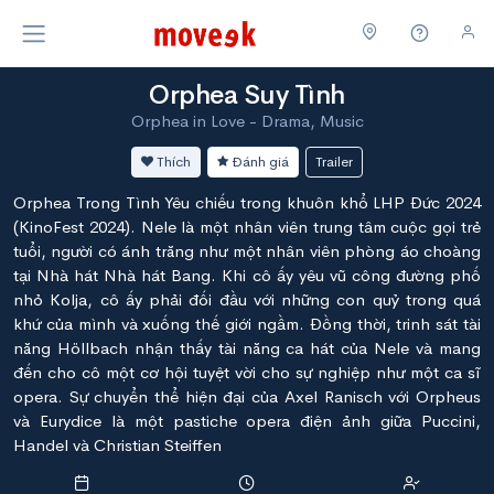
Orphea Suy Tình
Orphea in Love - Drama, Music
Thích
Đánh giá
Trailer
Orphea Trong Tình Yêu chiếu trong khuôn khổ LHP Đức 2024
(KinoFest 2024). Nele là một nhân viên trung tâm cuộc gọi trẻ
tuổi, người có ánh trăng như một nhân viên phòng áo choàng
tại Nhà hát Nhà hát Bang. Khi cô ấy yêu vũ công đường phố
nhỏ Kolja, cô ấy phải đối đầu với những con quỷ trong quá
khứ của mình và xuống thế giới ngầm. Đồng thời, trinh sát tài
năng Höllbach nhận thấy tài năng ca hát của Nele và mang
đến cho cô một cơ hội tuyệt vời cho sự nghiệp như một ca sĩ
opera. Sự chuyển thể hiện đại của Axel Ranisch với Orpheus
và Eurydice là một pastiche opera điện ảnh giữa Puccini,
Handel và Christian Steiffen