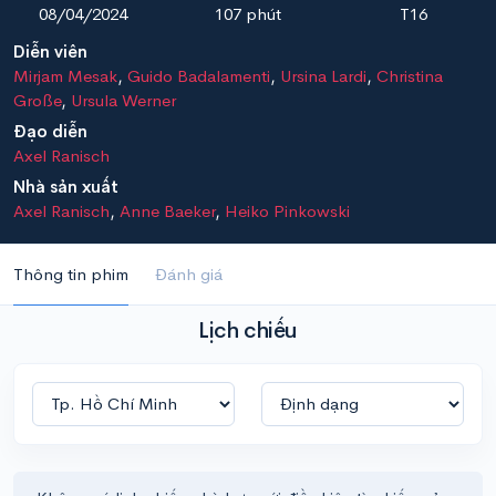
08/04/2024
107 phút
T16
Diễn viên
Mirjam Mesak
,
Guido Badalamenti
,
Ursina Lardi
,
Christina
Große
,
Ursula Werner
Đạo diễn
Axel Ranisch
Nhà sản xuất
Axel Ranisch
,
Anne Baeker
,
Heiko Pinkowski
Thông tin phim
Đánh giá
Lịch chiếu