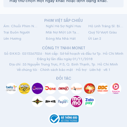
Hãy thử chọn một ngày khác hoặc định dạng khác.
PHIM VIỆT SẮP CHIẾU
Ám: Chuỗi Phim Ngắn Linh Dị
Nghỉ Hè Sợ Nghỉ Hưu
Hộ Linh Tráng Sĩ: Bí Ẩn Mộ Vua Đinh
Trại Buôn Người
Mãi Nợ Một Lời Tạm Biệt
Quý Tử Vượt Giàu
Lên Hương
Bóng Ma Nhà Hát
Út Lan 2
CÔNG TY TNHH MONET
Số ĐKKD: 0315367026 · Nơi cấp: Sở kế hoạch và đầu tư Tp. Hồ Chí Minh
· Đăng ký lần đầu ngày 01/11/2018
Địa chỉ: 33 Nguyễn Trung Trực, P.5, Q. Bình Thạnh, Tp. Hồ Chí Minh
Về chúng tôi
·
Chính sách bảo mật
·
Hỗ trợ
·
Liên hệ
· v8.1
ĐỐI TÁC