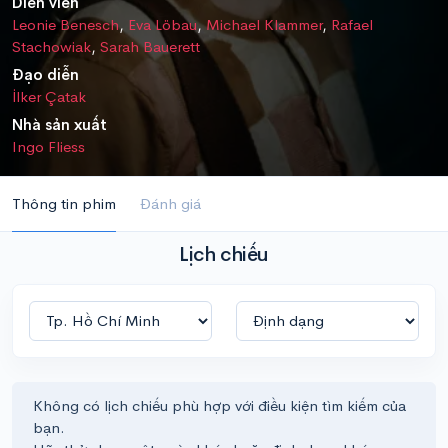
Diễn viên
Leonie Benesch
,
Eva Löbau
,
Michael Klammer
,
Rafael
Stachowiak
,
Sarah Bauerett
Đạo diễn
İlker Çatak
Nhà sản xuất
Ingo Fliess
Thông tin phim
Đánh giá
Lịch chiếu
Không có lịch chiếu phù hợp với điều kiện tìm kiếm của
bạn.