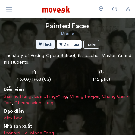
Painted Faces
Drama
Thích
Đánh giá
Trailer
The story of Peking Opera School, its teacher Master Yu and
his students.
16/09/1988 (US)
112 phút
Diễn viên
Sammo Hung
,
Lam Ching-Ying
,
Cheng Pei-pei
,
Chung Gam-
Yam
,
Cheung Man-Lung
Đạo diễn
Alex Law
Nhà sản xuất
Leonard Ho
,
Mona Fong