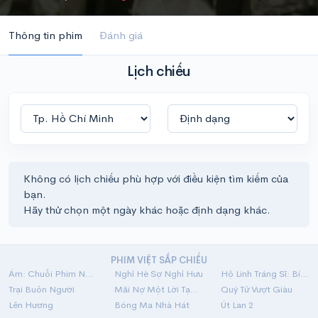
Thông tin phim
Đánh giá
Lịch chiếu
Không có lịch chiếu phù hợp với điều kiện tìm kiếm của
bạn.
Hãy thử chọn một ngày khác hoặc định dạng khác.
PHIM VIỆT SẮP CHIẾU
Ám: Chuỗi Phim Ngắn Linh Dị
Nghỉ Hè Sợ Nghỉ Hưu
Hộ Linh Tráng Sĩ: Bí Ẩn Mộ Vua Đinh
Trại Buôn Người
Mãi Nợ Một Lời Tạm Biệt
Quý Tử Vượt Giàu
Lên Hương
Bóng Ma Nhà Hát
Út Lan 2