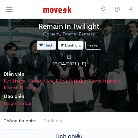
Remain In Twilight
Comedy, Drama, Fantasy
Thích
Đánh giá
Trailer
29/04/2021 (JP)
Diễn viên
Ryō Narita
,
Kengo Kôra
,
Ryuya Wakaba
,
Kenta Hamano
,
Kisetsu Fujiwara
Đạo diễn
Daigo Matsui
Thông tin phim
Đánh giá
Lịch chiếu