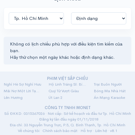
Không có lịch chiếu phù hợp với điều kiện tìm kiếm của
bạn.
Hãy thử chọn một ngày khác hoặc định dạng khác.
PHIM VIỆT SẮP CHIẾU
Nghỉ Hè Sợ Nghỉ Hưu
Hộ Linh Tráng Sĩ: Bí Ẩn Mộ Vua Đinh
Trại Buôn Người
Mãi Nợ Một Lời Tạm Biệt
Quý Tử Vượt Giàu
Bóng Ma Nhà Hát
Lên Hương
Út Lan 2
Án Mạng Karaoke
CÔNG TY TNHH MONET
Số ĐKKD: 0315367026 · Nơi cấp: Sở kế hoạch và đầu tư Tp. Hồ Chí Minh
· Đăng ký lần đầu ngày 01/11/2018
Địa chỉ: 33 Nguyễn Trung Trực, P.5, Q. Bình Thạnh, Tp. Hồ Chí Minh
Về chúng tôi
·
Chính sách bảo mật
·
Hỗ trợ
·
Liên hệ
· v8.1